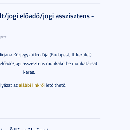
t/jogi előadó/jogi asszisztens -
 perc
irjana Közjegyzői Irodája (Budapest, II. kerület)
i előadó/jogi asszisztens munkakörbe munkatársat
keres.
alábbi linkről
ályázat az
letölthető.