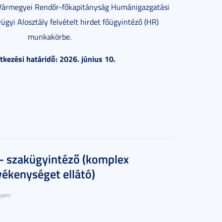
Vármegyei Rendőr-főkapitányság Humánigazgatási
ügyi Alosztály felvételt hirdet főügyintéző (HR)
munkakörbe.
ntkezési határidő: 2026. június 10.
 - szakügyintéző (komplex
ékenységet ellátó)
 perc