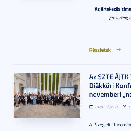
Az értekezés címe
preserving 
Részletek
Az SZTE ÁJTK
Diákköri Konf
novemberi „n
2026. május 26.
5
A Szegedi Tudomán