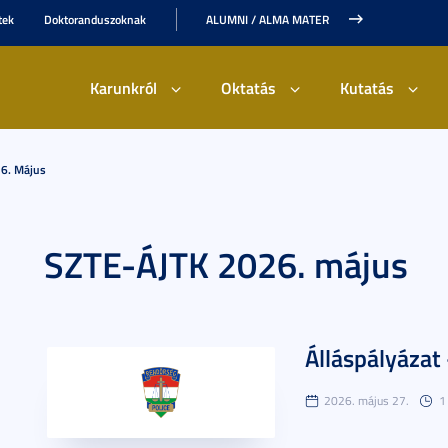
tek
Doktoranduszoknak
ALUMNI / ALMA MATER
Karunkról
Oktatás
Kutatás
6. Május
SZTE-ÁJTK 2026. május
Álláspályázat
2026. május 27.
1