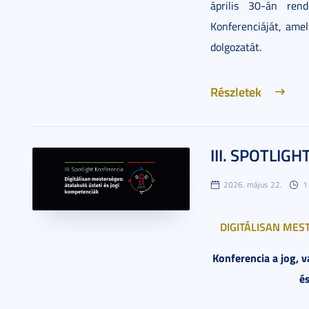
április 30-án ren
Konferenciáját, ame
dolgozatát.
Részletek
III. SPOTLIGH
2026. május 22.
1
DIGITÁLISAN MESTE
Konferencia a jog, v
é