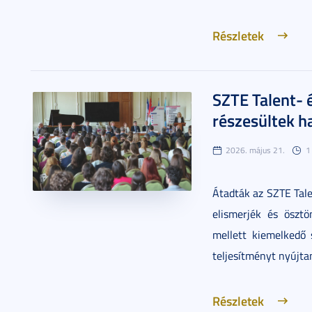
Részletek
SZTE Talent- é
részesültek h
2026. május 21.
1
Átadták az SZTE Tale
elismerjék és ösztö
mellett kiemelkedő
teljesítményt nyújta
Részletek