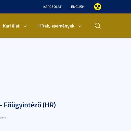
KAPCSOLAT
ENGLISH
Kari élet
Hírek, események
 - Főügyintéző (HR)
 perc