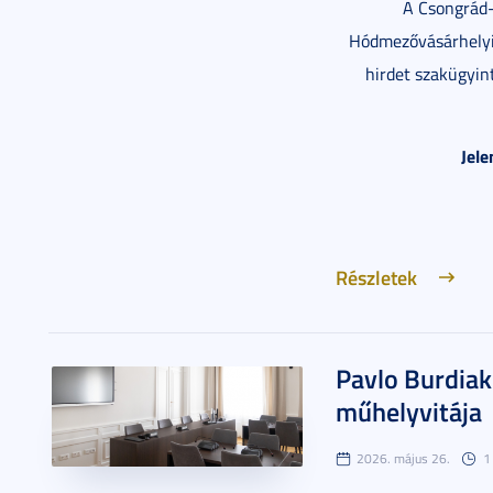
A Csongrád
Hódmezővásárhelyi 
hirdet szakügyin
Jele
Részletek
Pavlo Burdiak
műhelyvitája
2026. május 26.
1