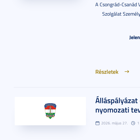
A Csongrád-Csanád 
Szolgálat Személy
Jele
Részletek
Álláspályázat
nyomozati tev
2026. május 27.
1