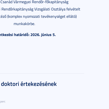
-Csanád Vármegyei Rendőr-főkapitányság
Rendőrkapitányság Vizsgálati Osztálya felvételt
téző (komplex nyomozati tevékenységet ellátó)
munkakörbe.
ntkezési határidő: 2026. június 5.
 doktori értekezésének
 perc