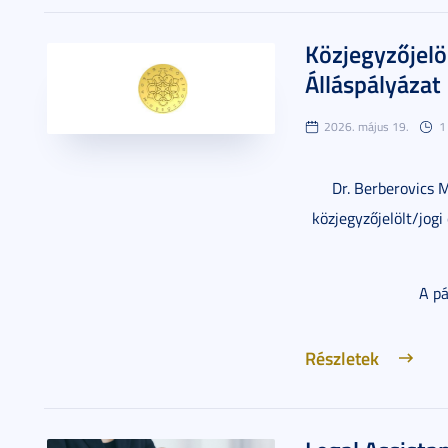
Közjegyzőjelöl
Álláspályázat
2026. május 19.
1
Dr. Berberovics M
közjegyzőjelölt/jog
A p
Részletek