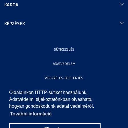
KAROK
KÉPZÉSEK
SÜTIKEZELÉS
ADATVÉDELEM
VISSZAÉLÉS-BEJELENTÉS
KÖZÉRDEKŰ ADATOK
Oldalainkon HTTP-sütiket használunk.
Adatvédelmi tájékoztatónkban olvasható,
hogyan gondoskodunk adatai védelméről.
IMPRESSZUM
További információ
SEGÍTSÉG