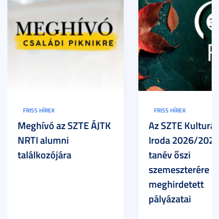
FRISS HÍREK
FRISS HÍREK
Meghívó az SZTE ÁJTK
Az SZTE Kulturál
NRTI alumni
Iroda 2026/2027
találkozójára
tanév őszi
szemeszterére
meghirdetett
pályázatai