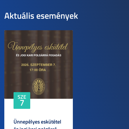
Aktuális események
SZE
7
Ünnepélyes eskütétel