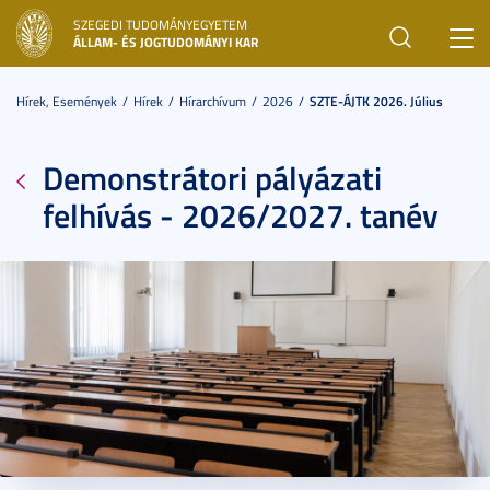
SZEGEDI TUDOMÁNYEGYETEM
Toggl
ÁLLAM- ÉS JOGTUDOMÁNYI KAR
navig
Hírek, Események
Hírek
Hírarchívum
2026
SZTE-ÁJTK 2026. Július
Demonstrátori pályázati
felhívás - 2026/2027. tanév