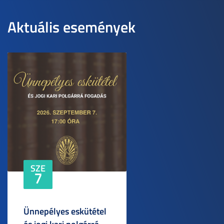
Aktuális események
SZE
7
Ünnepélyes eskütétel