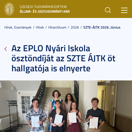
SZEGEDI TUDOMÁNYEGYETEM
Toggl
ÁLLAM- ÉS JOGTUDOMÁNYI KAR
navig
Hírek, Események
Hírek
Hírarchívum
2026
SZTE-ÁJTK 2026. Június
Az EPLO Nyári Iskola
ösztöndíját az SZTE ÁJTK öt
hallgatója is elnyerte