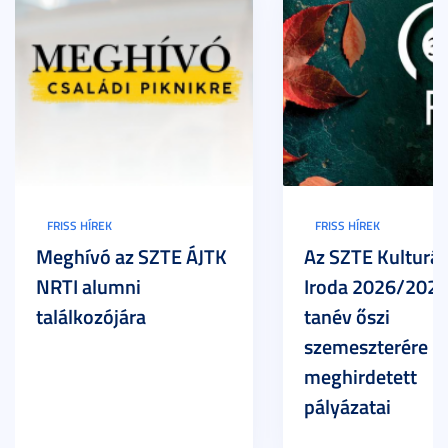
FRISS HÍREK
FRISS HÍREK
Meghívó az SZTE ÁJTK
Az SZTE Kulturál
NRTI alumni
Iroda 2026/2027
találkozójára
tanév őszi
szemeszterére
meghirdetett
pályázatai