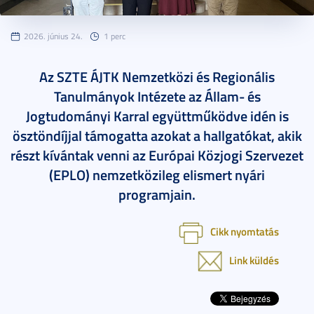
2026. június 24.
1 perc
Az SZTE ÁJTK Nemzetközi és Regionális
Tanulmányok Intézete az Állam- és
Jogtudományi Karral együttműködve idén is
ösztöndíjjal támogatta azokat a hallgatókat, akik
részt kívántak venni az Európai Közjogi Szervezet
(EPLO) nemzetközileg elismert nyári
programjain.
Cikk nyomtatás
Link küldés