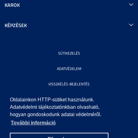
KAROK
KÉPZÉSEK
SÜTIKEZELÉS
ADATVÉDELEM
VISSZAÉLÉS-BEJELENTÉS
KÖZÉRDEKŰ ADATOK
Oldalainkon HTTP-sütiket használunk.
Adatvédelmi tájékoztatónkban olvasható,
hogyan gondoskodunk adatai védelméről.
IMPRESSZUM
További információ
SEGÍTSÉG