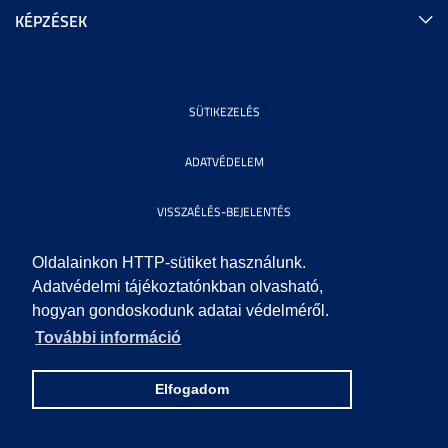
KÉPZÉSEK
SÜTIKEZELÉS
ADATVÉDELEM
VISSZAÉLÉS-BEJELENTÉS
KÖZÉRDEKŰ ADATOK
Oldalainkon HTTP-sütiket használunk.
Adatvédelmi tájékoztatónkban olvasható,
hogyan gondoskodunk adatai védelméről.
IMPRESSZUM
További információ
SEGÍTSÉG
Elfogadom
© 2010 SZEGEDI TUDOMÁNYEGYETEM. MINDEN JOG FENNTARTVA.