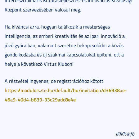
Interdiszciplináris Kutatásfejlesztési és Innovációs Kiválósági
Központ szervezésében valósul meg.
Ha kíváncsi arra, hogyan találkozik a mesterséges
intelligencia, az emberi kreativitás és az ipari innováció a
jövő gyáraiban, valamint szeretne bekapcsolódni a közös
gondolkodásba és új szakmai kapcsolatokat építeni, ott a
helye a következő Virtus Klubon!
A részvétel ingyenes, de regisztrációhoz kötött:
https://modulo.szte.hu/default/hu/invitation/d36938ae-
46a9-40d4-b839-33c29adc8e4e
IKIKK-infó