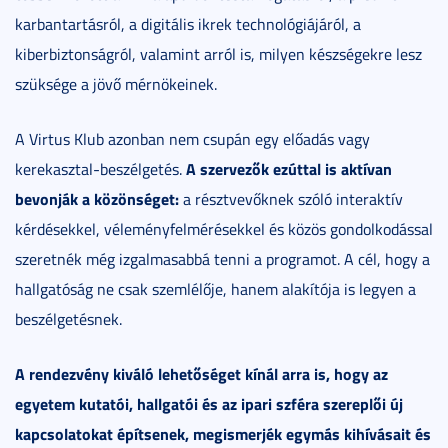
karbantartásról, a digitális ikrek technológiájáról, a
kiberbiztonságról, valamint arról is, milyen készségekre lesz
szüksége a jövő mérnökeinek.
A Virtus Klub azonban nem csupán egy előadás vagy
A szervezők ezúttal is aktívan
kerekasztal-beszélgetés.
bevonják a közönséget:
a résztvevőknek szóló interaktív
kérdésekkel, véleményfelmérésekkel és közös gondolkodással
szeretnék még izgalmasabbá tenni a programot. A cél, hogy a
hallgatóság ne csak szemlélője, hanem alakítója is legyen a
beszélgetésnek.
A rendezvény kiváló lehetőséget kínál arra is, hogy az
egyetem kutatói, hallgatói és az ipari szféra szereplői új
kapcsolatokat építsenek, megismerjék egymás kihívásait és