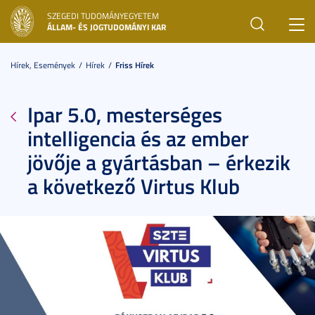
SZEGEDI TUDOMÁNYEGYETEM
Toggl
ÁLLAM- ÉS JOGTUDOMÁNYI KAR
navig
Hírek, Események
Hírek
Friss Hírek
Ipar 5.0, mesterséges
intelligencia és az ember
jövője a gyártásban – érkezik
a következő Virtus Klub