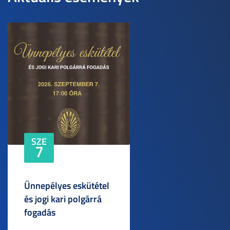
SZE
7
Ünnepélyes eskütétel
és jogi kari polgárrá
fogadás