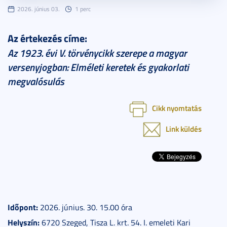
2026. június 03.
1 perc
Az értekezés címe:
Az 1923. évi V. törvénycikk szerepe a magyar
versenyjogban: Elméleti keretek és gyakorlati
megvalósulás
Cikk nyomtatás
Link küldés
Időpont:
2026. június. 30. 15.00 óra
Helyszín:
6720 Szeged, Tisza L. krt. 54. I. emeleti Kari