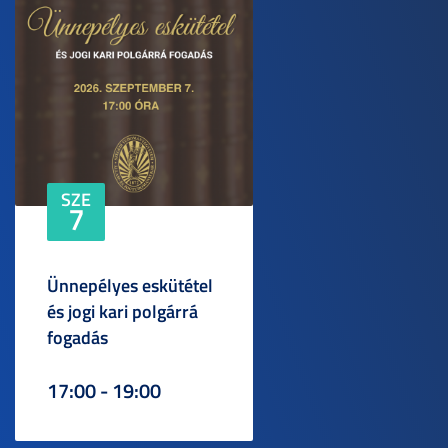
SZE
7
Ünnepélyes eskütétel
és jogi kari polgárrá
fogadás
17:00 - 19:00