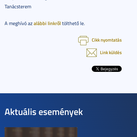
Tanácsterem
alábbi linkről
A meghívó az
tölthető le.
Cikk nyomtatás
Link küldés
Aktuális események