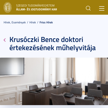
SZEGEDI TUDOMÁNYEGYETEM
Toggl
ÁLLAM- ÉS JOGTUDOMÁNYI KAR
navig
Hírek, Események
Hírek
Friss Hírek
Krusóczki Bence doktori
értekezésének műhelyvitája