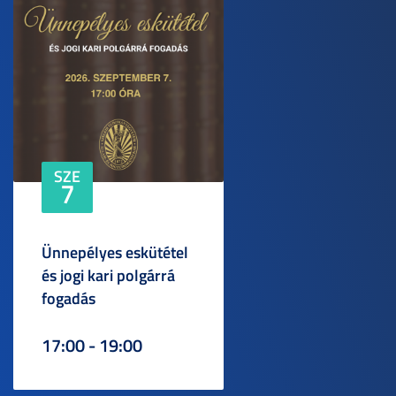
SZE
7
Ünnepélyes eskütétel
és jogi kari polgárrá
fogadás
17:00 - 19:00