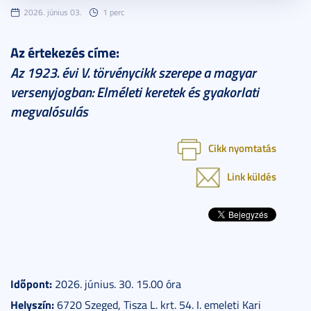
2026. június 03.
1 perc
Az értekezés címe:
Az 1923. évi V. törvénycikk szerepe a magyar
versenyjogban: Elméleti keretek és gyakorlati
megvalósulás
Cikk nyomtatás
Link küldés
Időpont:
2026. június. 30. 15.00 óra
Helyszín:
6720 Szeged, Tisza L. krt. 54. I. emeleti Kari