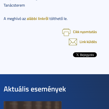
Tanácsterem
alábbi linkről
A meghívó az
tölthető le.
Cikk nyomtatás
Link küldés
Aktuális események