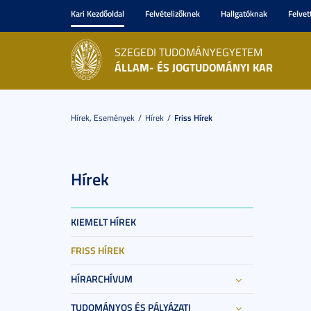
Kari Kezdőoldal
Felvételizőknek
Hallgatóknak
Felvet
SZEGEDI TUDOMÁNYEGYETEM
ÁLLAM- ÉS JOGTUDOMÁNYI KAR
Hírek, Események
Hírek
Friss Hírek
Hírek
KIEMELT HÍREK
FRISS HÍREK
HÍRARCHÍVUM
TUDOMÁNYOS ÉS PÁLYÁZATI