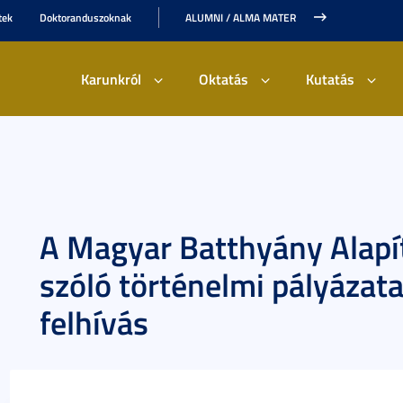
tek
Doktoranduszoknak
ALUMNI / ALMA MATER
Karunkról
Oktatás
Kutatás
A Magyar Batthyány Alapí
szóló történelmi pályázata
felhívás