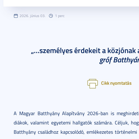
2026. június 03.
1 perc
„…személyes érdekeit a közjónak 
gróf Batthyá
Cikk nyomtatás
A Magyar Batthyány Alapítvány 2026-ban is meghirdeti 
diákok, valamint egyetemi hallgatók számára. Céljuk, hog
Batthyány családhoz kapcsolódó, emlékezetes történelmi 