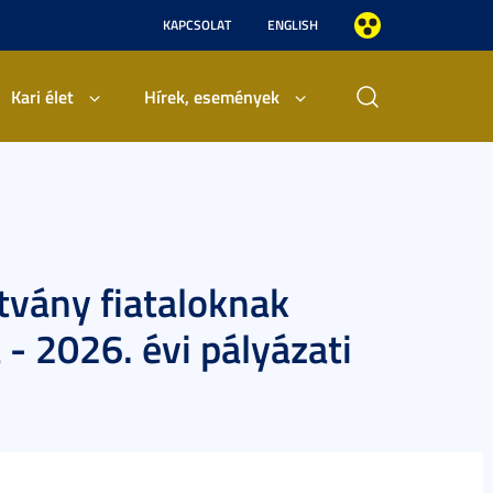
KAPCSOLAT
ENGLISH
Kari élet
Hírek, események
tvány fiataloknak
 - 2026. évi pályázati