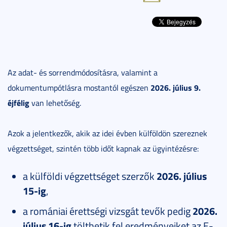
Az adat- és sorrendmódosításra, valamint a
2026. július 9.
dokumentumpótlásra mostantól egészen
éjfélig
van lehetőség.
Azok a jelentkezők, akik az idei évben külföldön szereznek
végzettséget, szintén több időt kapnak az ügyintézésre:
a külföldi végzettséget szerzők
2026. július
15-ig
,
a romániai érettségi vizsgát tevők pedig
2026.
július 16-ig
tölthetik fel eredményeiket az E-