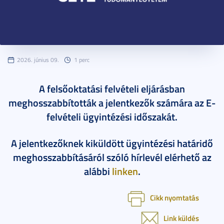
2026. június 09.
1 perc
A felsőoktatási felvételi eljárásban
meghosszabbították a jelentkezők számára az E-
felvételi ügyintézési időszakát.
A jelentkezőknek kiküldött ügyintézési határidő
meghosszabbításáról szóló hírlevél elérhető az
alábbi
linken
.
Cikk nyomtatás
Link küldés