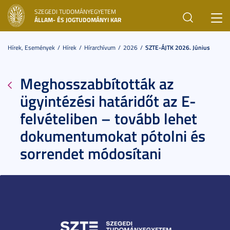
SZEGEDI TUDOMÁNYEGYETEM
Toggl
ÁLLAM- ÉS JOGTUDOMÁNYI KAR
navig
Hírek, Események
Hírek
Hírarchívum
2026
SZTE-ÁJTK 2026. Június
Meghosszabbították az
ügyintézési határidőt az E-
felvételiben – tovább lehet
dokumentumokat pótolni és
sorrendet módosítani