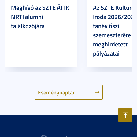
Meghívó az SZTE ÁJTK
Az SZTE Kulturál
NRTI alumni
Iroda 2026/2027
találkozójára
tanév őszi
szemeszterére
meghirdetett
pályázatai
Eseménynaptár