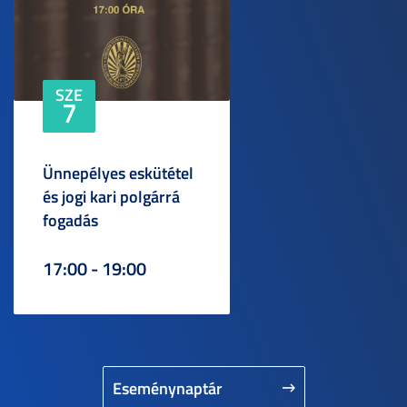
SZE
7
Ünnepélyes eskütétel
és jogi kari polgárrá
fogadás
17:00 - 19:00
Eseménynaptár