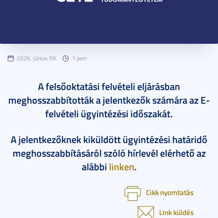
2026. június 09.
1 perc
A felsőoktatási felvételi eljárásban
meghosszabbították a jelentkezők számára az E-
felvételi ügyintézési időszakát.
A jelentkezőknek kiküldött ügyintézési határidő
meghosszabbításáról szóló hírlevél elérhető az
alábbi
linken
.
Cikk nyomtatás
Link küldés