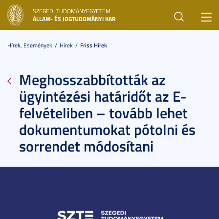
SZEGEDI TUDOMÁNYEGYETEM
Toggl
ÁLLAM- ÉS JOGTUDOMÁNYI KAR
navig
Hírek, Események
Hírek
Friss Hírek
Meghosszabbították az
ügyintézési határidőt az E-
felvételiben – tovább lehet
dokumentumokat pótolni és
sorrendet módosítani