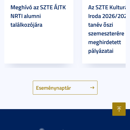
Meghívó az SZTE ÁJTK
Az SZTE Kulturál
NRTI alumni
Iroda 2026/2027
találkozójára
tanév őszi
szemeszterére
meghirdetett
pályázatai
Eseménynaptár