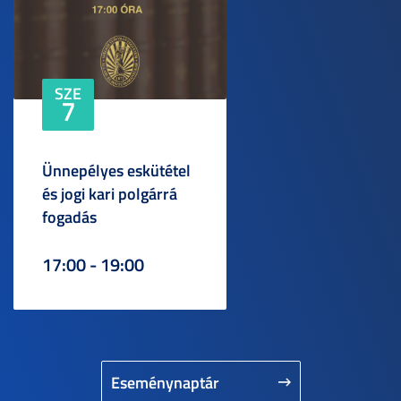
SZE
7
Ünnepélyes eskütétel
és jogi kari polgárrá
fogadás
17:00 - 19:00
Eseménynaptár