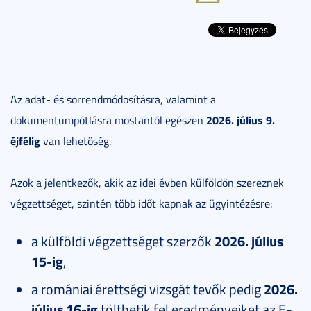
Az adat- és sorrendmódosításra, valamint a
2026. július 9.
dokumentumpótlásra mostantól egészen
éjfélig
van lehetőség.
Azok a jelentkezők, akik az idei évben külföldön szereznek
végzettséget, szintén több időt kapnak az ügyintézésre:
a külföldi végzettséget szerzők
2026. július
15-ig
,
a romániai érettségi vizsgát tevők pedig
2026.
július 16-ig
tölthetik fel eredményeiket az E-