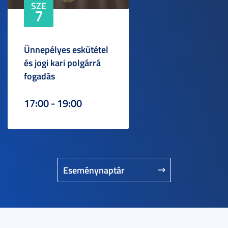
SZE
7
Ünnepélyes eskütétel
és jogi kari polgárrá
fogadás
17:00 - 19:00
Eseménynaptár