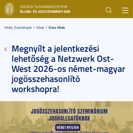
SZEGEDI TUDOMÁNYEGYETEM
Toggl
ÁLLAM- ÉS JOGTUDOMÁNYI KAR
navig
Hírek, Események
Hírek
Friss Hírek
Megnyílt a jelentkezési
lehetőség a Netzwerk Ost-
West 2026-os német-magyar
jogösszehasonlító
workshopra!