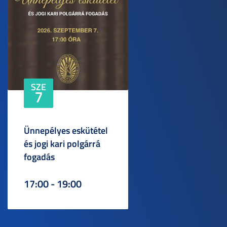
SZE
7
Ünnepélyes eskütétel
és jogi kari polgárrá
fogadás
17:00 - 19:00