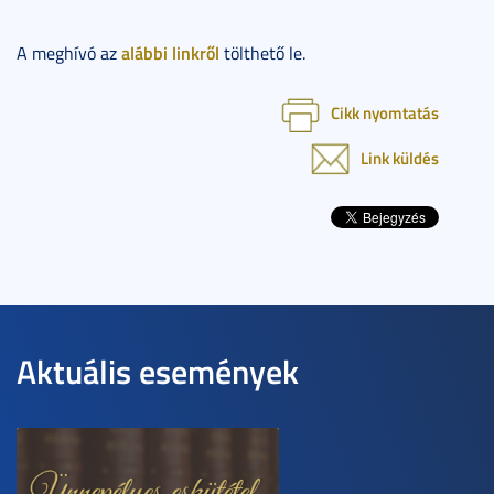
alábbi linkről
A meghívó az
tölthető le.
Cikk nyomtatás
Link küldés
Aktuális események