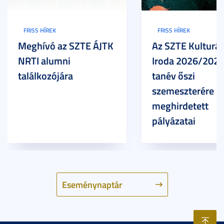
FRISS HÍREK
FRISS HÍREK
Meghívó az SZTE ÁJTK
Az SZTE Kulturál
NRTI alumni
Iroda 2026/2027
találkozójára
tanév őszi
szemeszterére
meghirdetett
pályázatai
Eseménynaptár