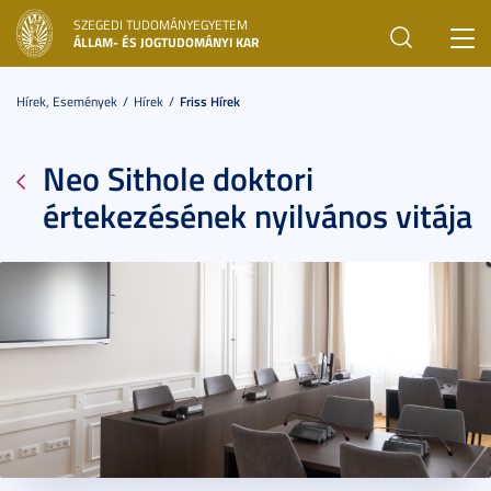
SZEGEDI TUDOMÁNYEGYETEM
Toggl
ÁLLAM- ÉS JOGTUDOMÁNYI KAR
navig
Hírek, Események
Hírek
Friss Hírek
Neo Sithole doktori
értekezésének nyilvános vitája