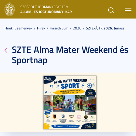
SZEGEDI TUDOMÁNYEGYETEM
Toggl
ÁLLAM- ÉS JOGTUDOMÁNYI KAR
navig
Hírek, Események
Hírek
Hírarchívum
2026
SZTE-ÁJTK 2026. Június
SZTE Alma Mater Weekend és
Sportnap