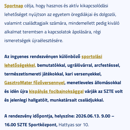
Sportnap
célja, hogy hasznos és aktív kikapcsolódási
lehetőséget nyújtson az egyetem öregdiákjai és dolgozói,
valamint családtagjaik számára, mindemellett pedig kiváló
alkalmat teremtsen a kapcsolatok ápolására, régi
ismeretségek újraélesztésére.
Az ingyenes rendezvényen különböző
sportolási
lehetőségekkel,
bemutatókkal, ugrálóvárral, arcfestéssel,
természetismereti játékokkal, kari versenyekkel,
GasztroMater főzőversennyel
, menetleveles állomásokkal
és idén újra
kispályás focibajnoksággal
várják az SZTE volt
és jelenlegi hallgatóit, munkatársait családjukkal.
A rendezvény időpontja, helyszíne: 2026.06.13. 9.00 –
16.00 SZTE Sportközpont,
Hattyas sor 10.