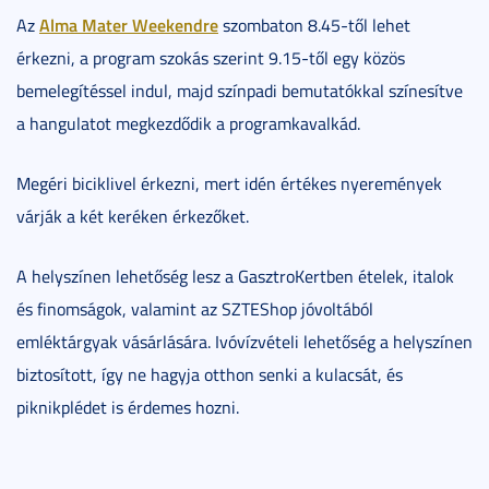
Alma Mater Weekendre
Az
szombaton 8.45-től lehet
érkezni, a program szokás szerint 9.15-től egy közös
bemelegítéssel indul, majd színpadi bemutatókkal színesítve
a hangulatot megkezdődik a programkavalkád.
Megéri biciklivel érkezni, mert idén értékes nyeremények
várják a két keréken érkezőket.
A helyszínen lehetőség lesz a GasztroKertben ételek, italok
és finomságok, valamint az SZTEShop jóvoltából
emléktárgyak vásárlására. Ivóvízvételi lehetőség a helyszínen
biztosított, így ne hagyja otthon senki a kulacsát, és
piknikplédet is érdemes hozni.