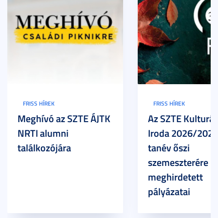
FRISS HÍREK
FRISS HÍREK
Meghívó az SZTE ÁJTK
Az SZTE Kulturál
NRTI alumni
Iroda 2026/2027
találkozójára
tanév őszi
szemeszterére
meghirdetett
pályázatai