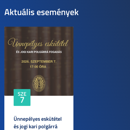
Aktuális események
SZE
7
Ünnepélyes eskütétel
és jogi kari polgárrá