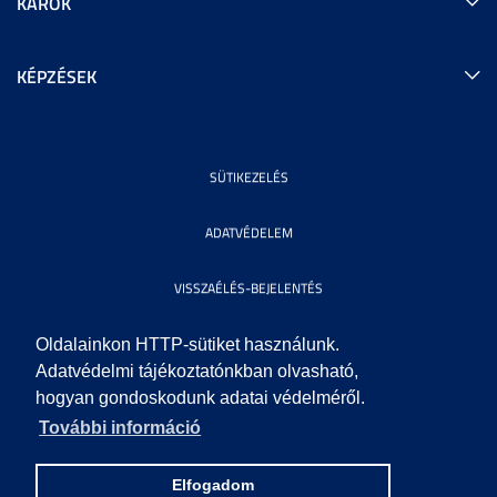
KAROK
KÉPZÉSEK
SÜTIKEZELÉS
ADATVÉDELEM
VISSZAÉLÉS-BEJELENTÉS
KÖZÉRDEKŰ ADATOK
Oldalainkon HTTP-sütiket használunk.
Adatvédelmi tájékoztatónkban olvasható,
hogyan gondoskodunk adatai védelméről.
IMPRESSZUM
További információ
SEGÍTSÉG
Elfogadom