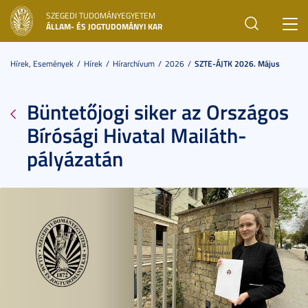
SZEGEDI TUDOMÁNYEGYETEM
Toggl
ÁLLAM- ÉS JOGTUDOMÁNYI KAR
navig
Hírek, Események
Hírek
Hírarchívum
2026
SZTE-ÁJTK 2026. Május
Büntetőjogi siker az Országos
Bírósági Hivatal Mailáth-
pályázatán