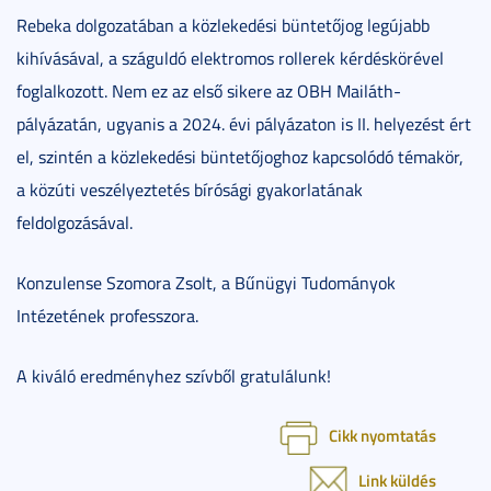
Rebeka dolgozatában a közlekedési büntetőjog legújabb
kihívásával, a száguldó elektromos rollerek kérdéskörével
foglalkozott. Nem ez az első sikere az OBH Mailáth-
pályázatán, ugyanis a 2024. évi pályázaton is II. helyezést ért
el, szintén a közlekedési büntetőjoghoz kapcsolódó témakör,
a közúti veszélyeztetés bírósági gyakorlatának
feldolgozásával.
Konzulense Szomora Zsolt, a Bűnügyi Tudományok
Intézetének professzora.
A kiváló eredményhez szívből gratulálunk!
Cikk nyomtatás
Link küldés