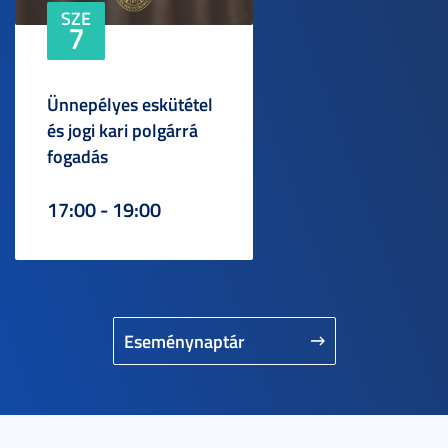
SZE
7
Ünnepélyes eskütétel
és jogi kari polgárrá
fogadás
17:00 - 19:00
Eseménynaptár