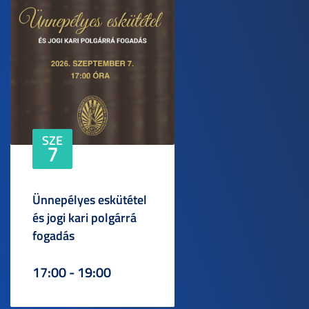
SZE
7
Ünnepélyes eskütétel
és jogi kari polgárrá
fogadás
17:00 - 19:00