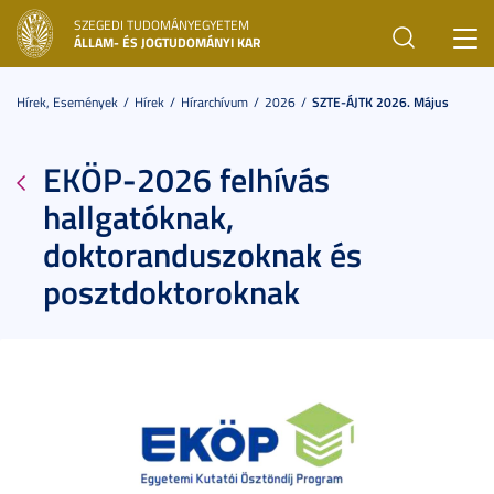
SZEGEDI TUDOMÁNYEGYETEM
Toggl
ÁLLAM- ÉS JOGTUDOMÁNYI KAR
navig
Hírek, Események
Hírek
Hírarchívum
2026
SZTE-ÁJTK 2026. Május
EKÖP-2026 felhívás
hallgatóknak,
doktoranduszoknak és
posztdoktoroknak