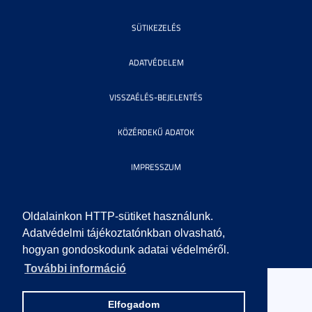
SÜTIKEZELÉS
ADATVÉDELEM
VISSZAÉLÉS-BEJELENTÉS
KÖZÉRDEKŰ ADATOK
IMPRESSZUM
SEGÍTSÉG
Oldalainkon HTTP-sütiket használunk.
Adatvédelmi tájékoztatónkban olvasható,
© 2010 SZEGEDI TUDOMÁNYEGYETEM. MINDEN JOG FENNTARTVA.
hogyan gondoskodunk adatai védelméről.
További információ
Elfogadom