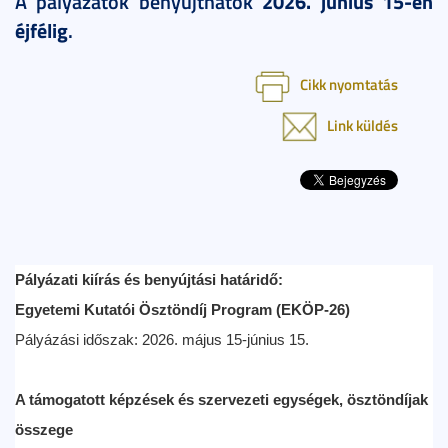
A pályázatok benyújthatók
202
6
. június
15
-
é
n
éjfélig
.
Cikk nyomtatás
Link küldés
Pályázati kiírás és benyújtási határidő:
Egyetemi Kutatói Ösztöndíj Program (EKÖP-26)
Pályázási időszak: 2026. május 15-június 15.
A támogatott képzések és szervezeti egységek, ösztöndíjak
összege