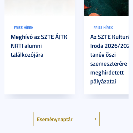
FRISS HÍREK
FRISS HÍREK
Meghívó az SZTE ÁJTK
Az SZTE Kulturál
NRTI alumni
Iroda 2026/2027
találkozójára
tanév őszi
szemeszterére
meghirdetett
pályázatai
Eseménynaptár