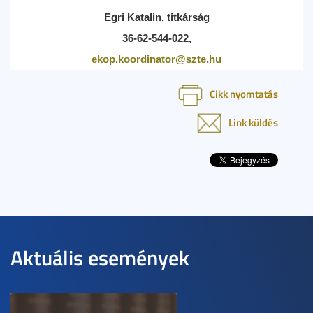
Egri Katalin, titkárság
36-62-544-022,
ekop.koordinator@szte.hu
Cikk nyomtatás
Link küldés
Aktuális események