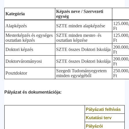
Képzés neve / Szervezeti
Kategória
egység
125.000,
Alapképzés
SZTE minden alapképzése
Ft
Mesterképzés és egységes
SZTE minden mester- és
125.000,
osztatlan képzés
osztatlan képzése
Ft
200.000,
Doktori képzés
SZTE összes Doktori Iskolája
Ft
200.000,
Doktorvárományosi
SZTE összes Doktori Iskolája
Ft
Szegedi Tudományegyetem
250.000,
Posztdoktor
minden egységéből
Ft
Pályázat és dokumentációja:
Pályázati felhívás
Kutatási terv
Pályázói