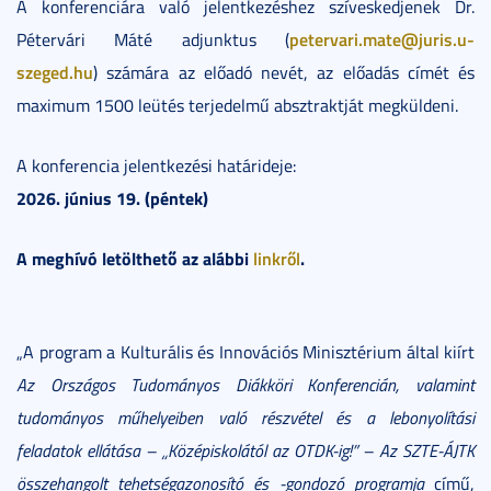
A konferenciára való jelentkezéshez szíveskedjenek Dr.
petervari.mate@juris.u-
Pétervári Máté adjunktus (
szeged.hu
) számára az előadó nevét, az előadás címét és
maximum 1500 leütés terjedelmű absztraktját megküldeni.
A konferencia jelentkezési határideje:
2026. június 19. (péntek)
A meghívó letölthető az alábbi
linkről
.
„A program a Kulturális és Innovációs Minisztérium által kiírt
Az Országos Tudományos Diákköri Konferencián, valamint
tudományos műhelyeiben való részvétel és a lebonyolítási
feladatok ellátása – „Középiskolától az OTDK-ig!” – Az SZTE-ÁJTK
összehangolt tehetségazonosító és -gondozó programja
című,