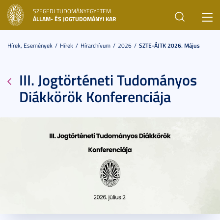
SZEGEDI TUDOMÁNYEGYETEM
Toggl
ÁLLAM- ÉS JOGTUDOMÁNYI KAR
navig
Hírek, Események
Hírek
Hírarchívum
2026
SZTE-ÁJTK 2026. Május
III. Jogtörténeti Tudományos
Diákkörök Konferenciája