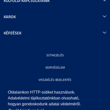
KÜLFÖLDI KAPCSOLATAINK
KAROK
KÉPZÉSEK
SÜTIKEZELÉS
ADATVÉDELEM
VISSZAÉLÉS-BEJELENTÉS
KÖZÉRDEKŰ ADATOK
Oldalainkon HTTP-sütiket használunk.
Adatvédelmi tájékoztatónkban olvasható,
hogyan gondoskodunk adatai védelméről.
IMPRESSZUM