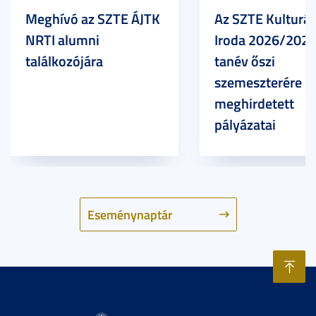
Meghívó az SZTE ÁJTK
Az SZTE Kulturál
NRTI alumni
Iroda 2026/2027
találkozójára
tanév őszi
szemeszterére
meghirdetett
pályázatai
Eseménynaptár