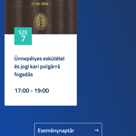
SZE
7
Ünnepélyes eskütétel
és jogi kari polgárrá
fogadás
17:00 - 19:00
Eseménynaptár