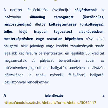
pályázhatnak
A nemzeti felsőoktatási ösztöndíjra
az
államilag támogatott (ösztöndíjas,
intézmény
részösztöndíjas)
költségtérítéses (önköltséges),
illetve
teljes idejű (nappali tagozatos) alapképzésben,
mesterképzésben vagy osztatlan képzésben
részt vevő
hallgatói, akik jelenlegi vagy korábbi tanulmányaik során
legalább két félévre bejelentkeztek, és legalább 55 kreditet
megszereztek. A pályázat benyújtására abban az
intézményben jogosultak a hallgatók, amelyben a pályázás
időszakában (a tanév második félévében) hallgatói
jogviszonnyal rendelkeznek.
A jelentkezés a
https://modulo.szte.hu/default/forms/details/3064117