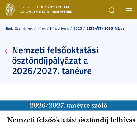
SZEGEDI TUDOMÁNYEGYETEM
Toggl
ÁLLAM- ÉS JOGTUDOMÁNYI KAR
navig
Hírek, Események
Hírek
Hírarchívum
2026
SZTE-ÁJTK 2026. Május
Nemzeti felsőoktatási
ösztöndíjpályázat a
2026/2027. tanévre