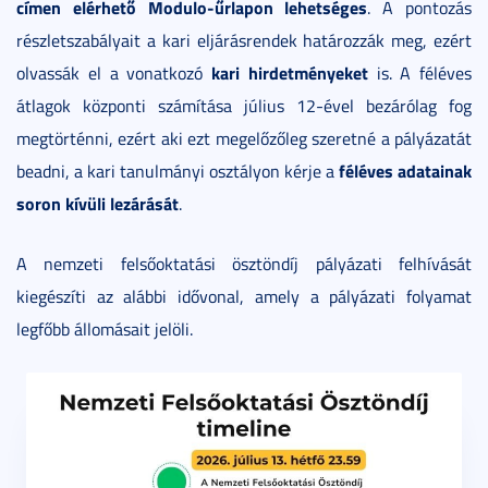
címen elérhető Modulo-űrlapon lehetséges
. A pontozás
részletszabályait a kari eljárásrendek határozzák meg, ezért
kari hirdetményeket
olvassák el a vonatkozó
is. A féléves
átlagok központi számítása július 12-ével bezárólag fog
megtörténni, ezért aki ezt megelőzőleg szeretné a pályázatát
féléves adatainak
beadni, a kari tanulmányi osztályon kérje a
soron kívüli lezárását
.
A nemzeti felsőoktatási ösztöndíj pályázati felhívását
kiegészíti az alábbi idővonal, amely a pályázati folyamat
legfőbb állomásait jelöli.