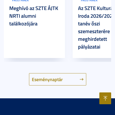
FRISS HÍREK
FRISS HÍREK
Meghívó az SZTE ÁJTK
Az SZTE Kulturál
NRTI alumni
Iroda 2026/2027
találkozójára
tanév őszi
szemeszterére
meghirdetett
pályázatai
Eseménynaptár