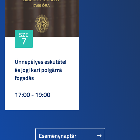
SZE
7
Ünnepélyes eskütétel
és jogi kari polgárrá
fogadás
17:00 - 19:00
Eseménynaptár