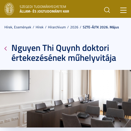
SZEGEDI TUDOMÁNYEGYETEM
Toggl
ÁLLAM- ÉS JOGTUDOMÁNYI KAR
navig
Hírek, Események
Hírek
Hírarchívum
2026
SZTE-ÁJTK 2026. Május
Nguyen Thi Quynh doktori
értekezésének műhelyvitája