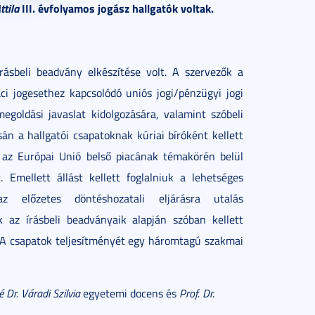
ttila
III. évfolyamos jogász hallgatók voltak.
rásbeli beadvány elkészítése volt. A szervezők a
i jogesethez kapcsolódó uniós jogi/pénzügyi jogi
goldási javaslat kidolgozására, valamint szóbeli
án a hallgatói csapatoknak kúriai bíróként kellett
y az Európai Unió belső piacának témakörén belül
 Emellett állást kellett foglalniuk a lehetséges
az előzetes döntéshozatali eljárásra utalás
 az írásbeli beadványaik alapján szóban kellett
. A csapatok teljesítményét egy háromtagú szakmai
é Dr. Váradi Szilvia
egyetemi docens és
Prof. Dr.