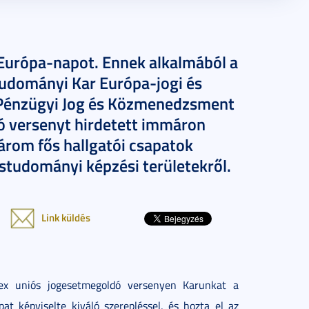
 Európa-napot. Ennek alkalmából a
udományi Kar Európa-jogi és
 Pénzügyi Jog és Közmenedzsment
 versenyt hirdetett immáron
rom fős hallgatói csapatok
ástudományi képzési területekről.
Link küldés
x uniós jogesetmegoldó versenyen Karunkat a
at képviselte kiváló szerepléssel, és hozta el az