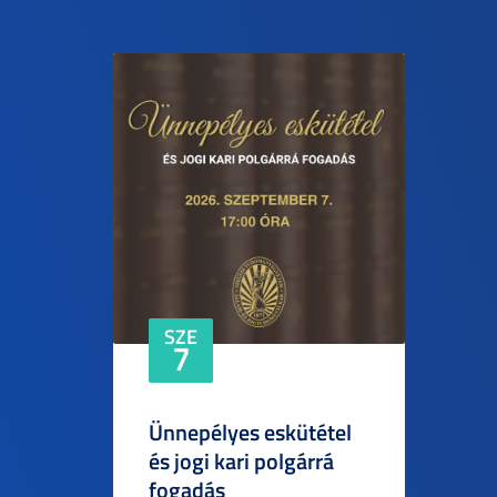
SZE
7
Ünnepélyes eskütétel
és jogi kari polgárrá
fogadás