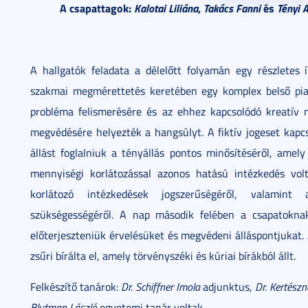
A csapattagok:
Kalotai Liliána
,
Takács Fanni
és
Tényi A
A hallgatók feladata a délelőtt folyamán egy részletes í
szakmai megmérettetés keretében egy komplex belső piac
probléma felismerésére és az ehhez kapcsolódó kreatív me
megvédésére helyezték a hangsúlyt. A fiktív jogeset kapcs
állást foglalniuk a tényállás pontos minősítéséről, amel
mennyiségi korlátozással azonos hatású intézkedés volt.
korlátozó intézkedések jogszerűségéről, valamint 
szükségességéről. A nap második felében a csapatoknak
előterjeszteniük érvelésüket és megvédeni álláspontjukat
zsűri bírálta el, amely törvényszéki és kúriai bírákból állt.
Felkészítő tanárok:
Dr. Schiffner Imola
adjunktus,
Dr. Kertészn
Blutman László
egyetemi tanár voltak.