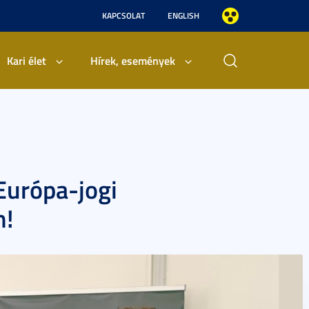
KAPCSOLAT
ENGLISH
Kari élet
Hírek, események
Európa-jogi
n!