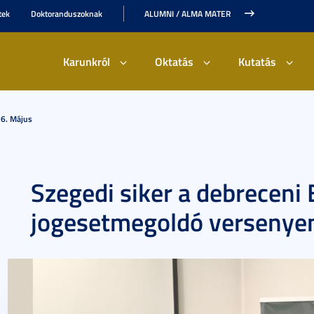
tek
Doktoranduszoknak
ALUMNI / ALMA MATER
Karunkról
Oktatás
Kutatás
6. Május
Szegedi siker a debreceni 
jogesetmegoldó versenye