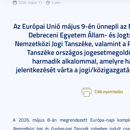
2026. május 11.
2 perc
Az Európai Unió május 9-én ünnepli az
Debreceni Egyetem Állam- és Jogt
Nemzetközi Jogi Tanszéke, valamint a
Tanszéke országos jogesetmegoldó
harmadik alkalommal, amelyre há
jelentkezését várta a jogi/közigazgat
Cikk nyomtatás
A 2026. május 8-án megrendezett Európa-napi komple
Nemzetközi Jogi és Európa-jogi Tanszék színeiben
indult csap