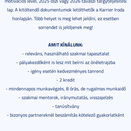
motivációs levél, 2025 őszi vagy 2026 tavaszi tárgyteljesítési
lap. A kitöltendő dokumentumok letölthetők a Karrier Iroda
honlapján. Több helyet is meg lehet jelölni, ez esetben
sorrendet is jelöljenek meg!
AMIT KÍNÁLUNK:
- releváns, használható szakmai tapasztalat
- pályakezdőként is lesz mit beírni az önéletrajzba
- igény esetén kedvezményes tanrend
- 2 kredit
- mindennapos munkavégzés, 8 órás, de rugalmas munkaidő
- szakmai mentorok, iránymutatás, visszajelzés
- tanúsítvány
- bizonyos partnereknél beszámítás kötelező gyakorlatként