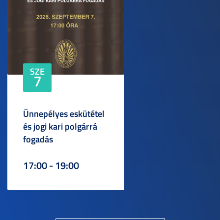
SZE
7
Ünnepélyes eskütétel
és jogi kari polgárrá
fogadás
17:00 - 19:00