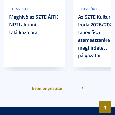
FRISS HÍREK
FRISS HÍREK
Meghívó az SZTE ÁJTK
Az SZTE Kulturál
NRTI alumni
Iroda 2026/2027
találkozójára
tanév őszi
szemeszterére
meghirdetett
pályázatai
Eseménynaptár