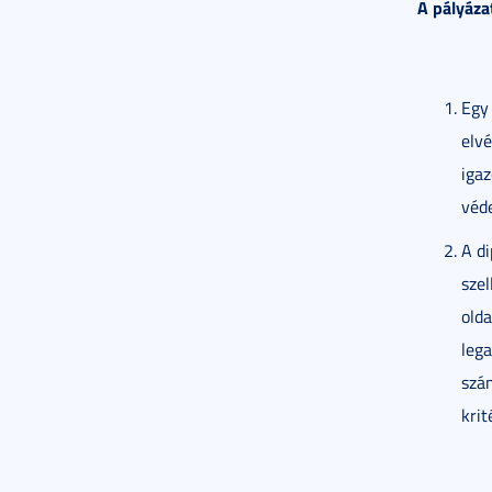
A pályázat
Eg
elvé
iga
véde
A d
sze
olda
lega
szám
krit