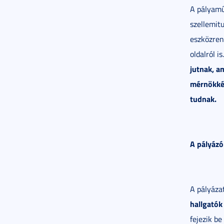
A pályamű
szellemit
eszközren
oldalról is
jutnak, a
mérnökkén
tudnak.
A pályázó
A pályáza
hallgatók
fejezik b