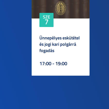
SZE
7
Ünnepélyes eskütétel
és jogi kari polgárrá
fogadás
17:00 - 19:00