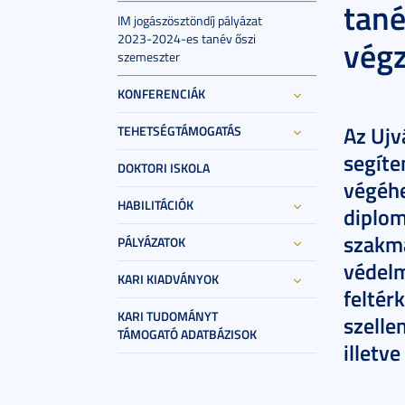
tané
IM jogászösztöndíj pályázat
2023-2024-es tanév őszi
végz
szemeszter
KONFERENCIÁK
Az Ujv
TEHETSÉGTÁMOGATÁS
segíte
DOKTORI ISKOLA
végéhe
HABILITÁCIÓK
diplom
szakma
PÁLYÁZATOK
védelm
KARI KIADVÁNYOK
feltér
KARI TUDOMÁNYT
szelle
TÁMOGATÓ ADATBÁZISOK
illetv