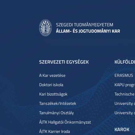
SZERVEZETI EGYSÉGEK
KÜLFÖLDI
A Kar vezetése
ERASMUS
Doktori iskola
KAPU prog
Kari bizottságok
Technische
Tanszékek/Intézetek
University
Tanulmányi Osztály
University 
ÁJTK Hallgatói Önkormányzat
KAROK
ÁJTK Karrier Iroda