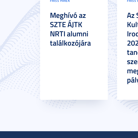
FRISS HÍREK
FRISS 
Meghívó az
Az 
SZTE ÁJTK
Kul
NRTI alumni
Iro
találkozójára
20
tan
sze
meg
pál