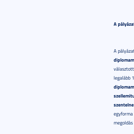
A pályáza
A pályázat
diplomam
választot
legalább 
diplomamu
szellemit
szentelne
egyforma e
megoldás 