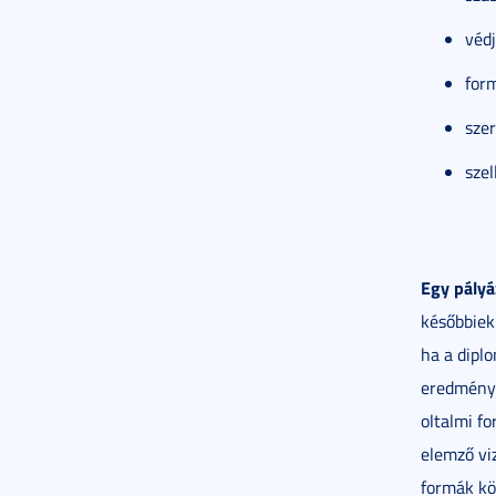
véd
for
szer
sze
Egy pályá
későbbiek
ha a dipl
eredménye
oltalmi f
elemző viz
formák kö