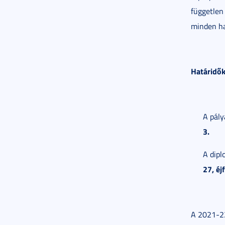
független
minden ha
Határidő
A pály
3.
A dipl
27, éjf
A 2021-22