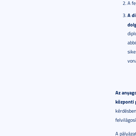
A f
A d
dolg
dip
abb
sike
vona
Az anyago
központi 
kérdésben
felvilágosí
A pályáza