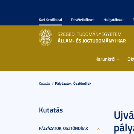
Kari Kezdőoldal
Felvételizőknek
Hallgatóknak
SZEGEDI TUDOMÁNYEGYETEM
ÁLLAM- ÉS JOGTUDOMÁNYI KAR
Karunkról
Ok
Kutatás
Pályázatok, Ösztöndíjak
Kutatás
Ujvá
pály
PÁLYÁZATOK, ÖSZTÖNDÍJAK