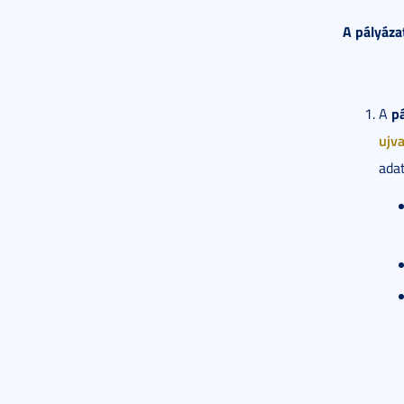
A pályáza
pá
A
ujv
adat