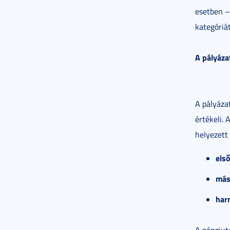
esetben –
kategóriát
A pályáza
A pályázat
értékeli.
helyezett 
első
más
har