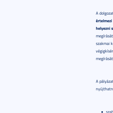
A dolgoza
értelmezi
helyezni 
megírását
szakmai k
végigkísér
megírását
A pályáza
nyújthatn
sza