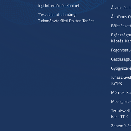
Jogi Információs Kabinet
Állam- és J
Társadalomtudományi
Általános 
Tudományterületi Doktori Tanács
Bölcsészet
Egészségtu
Képzési Ka
Fogorvostu
Gazdaságtu
Gyógyszeré
Juhász Gyu
JGYPK
Mérnöki Ka
Mezőgazdas
Természett
Kar - TTIK
Zeneművész