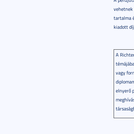
A pénzjut
vehetnek 
tartalma é
kiadott d
A Richte
témájába
vagy for
diplomam
elnyerő 
meghívás
társaság