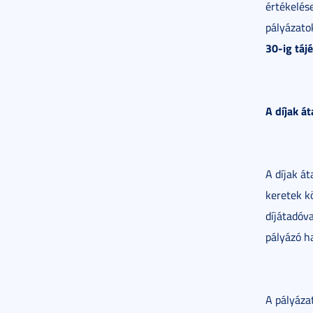
értékelés
pályázato
30-ig
táj
A díjak á
A díjak á
keretek kö
díjátadóv
pályázó h
A pályázat