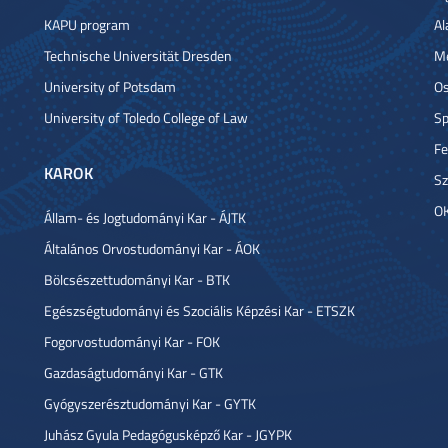
KAPU program
Al
Technische Universität Dresden
Me
University of Potsdam
Os
University of Toledo College of Law
Sp
Fe
KAROK
Sz
OK
Állam- és Jogtudományi Kar - ÁJTK
Általános Orvostudományi Kar - ÁOK
Bölcsészettudományi Kar - BTK
Egészségtudományi és Szociális Képzési Kar - ETSZK
Fogorvostudományi Kar - FOK
Gazdaságtudományi Kar - GTK
Gyógyszerésztudományi Kar - GYTK
Juhász Gyula Pedagógusképző Kar - JGYPK