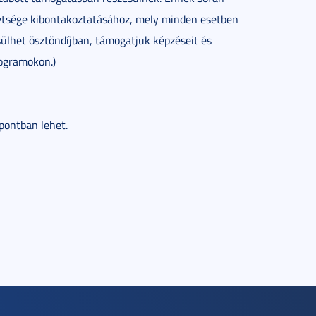
hetsége kibontakoztatásához, mely minden esetben
sülhet ösztöndíjban, támogatjuk képzéseit és
rogramokon.)
pontban lehet.