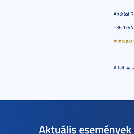
Andrási R
+36 1/44
mintapar
A felhívá
Aktuális események