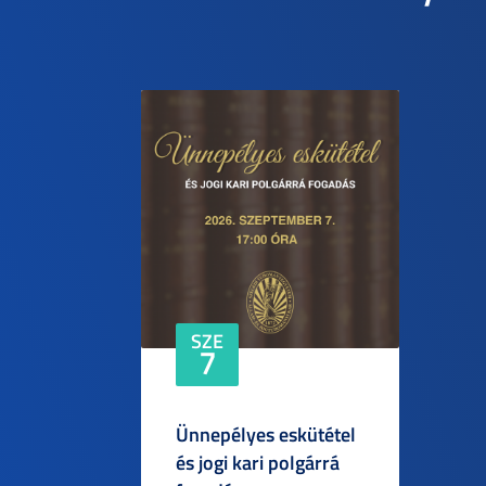
SZE
7
Ünnepélyes eskütétel
és jogi kari polgárrá