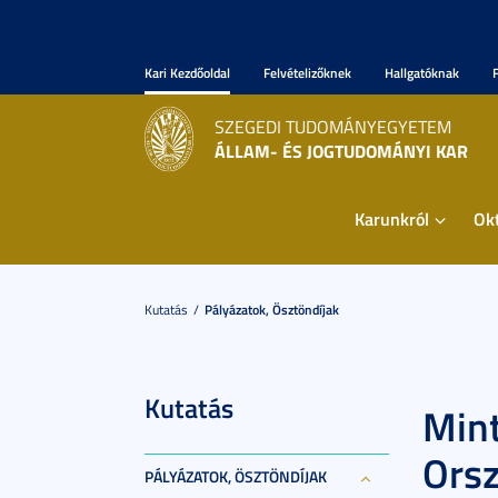
Kari Kezdőoldal
Felvételizőknek
Hallgatóknak
SZEGEDI TUDOMÁNYEGYETEM
ÁLLAM- ÉS JOGTUDOMÁNYI KAR
Karunkról
Ok
Kutatás
Pályázatok, Ösztöndíjak
Kutatás
Mint
Ors
PÁLYÁZATOK, ÖSZTÖNDÍJAK