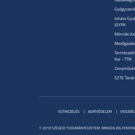
Gyógyszeré
Juhász Gyu
JGYPK
Mérnöki Ka
Mezőgazdas
Természett
Kar - TTIK
Zeneművész
SZTE Tanár
SÜTIKEZELÉS
ADATVÉDELEM
VISSZAÉ
© 2010 SZEGEDI TUDOMÁNYEGYETEM. MINDEN JOG FENNTA