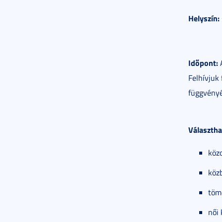
Helyszín:
Időpont:
A
Felhívjuk
függvényé
Választha
köz
köz
töm
női 