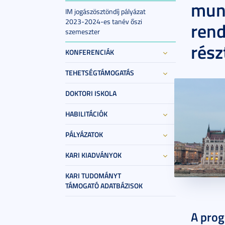
mun
IM jogászösztöndíj pályázat
2023-2024-es tanév őszi
rend
szemeszter
rész
KONFERENCIÁK
TEHETSÉGTÁMOGATÁS
DOKTORI ISKOLA
HABILITÁCIÓK
PÁLYÁZATOK
KARI KIADVÁNYOK
KARI TUDOMÁNYT
TÁMOGATÓ ADATBÁZISOK
2021. okt
A prog