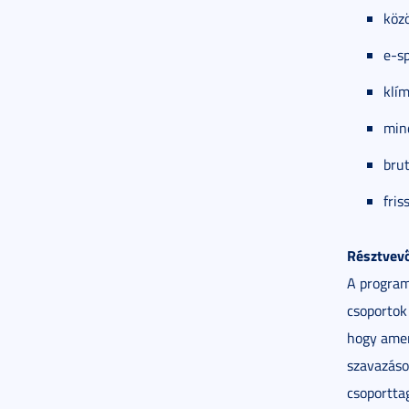
köz
e-s
klí
min
bru
fris
Résztvev
A program
csoportok
hogy amen
szavazáso
csoportta