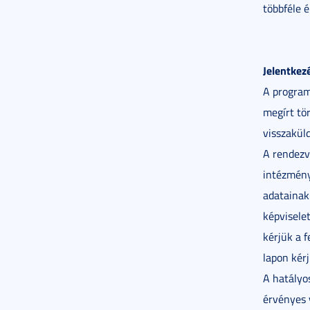
többféle 
Jelentkez
A program
megírt tör
visszaküld
A rendezv
intézmény
adatainak
képviselet
kérjük a f
lapon kérj
A hatályo
érvényes 