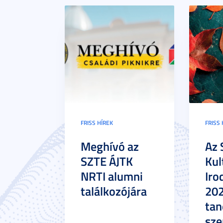
FRISS HÍREK
FRISS 
Meghívó az
Az 
SZTE ÁJTK
Kul
NRTI alumni
Iro
találkozójára
20
tan
sze