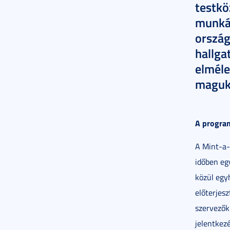
testkö
munkát
ország
hallga
elméle
maguka
A program
A Mint-a-
időben egy
közül egy
előterjesz
szervezők
jelentkezé