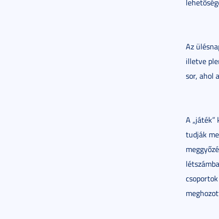
lehetőség
Az ülésna
illetve p
sor, ahol 
A „játék”
tudják me
meggyőzés
létszámba
csoportok
meghozott