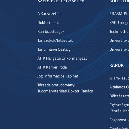
SZERVEZETI EGYSÉGEK
KÜLFÖLDI
A Kar vezetése
ERASMUS
Doktori iskola
KAPU prog
Kari bizottságok
Technische
Tanszékek/Intézetek
University
Tanulmányi Osztály
University 
ÁJTK Hallgatói Önkormányzat
KAROK
ÁJTK Karrier Iroda
Jogi Információs Kabinet
Állam- és J
Társadalomtudományi
Általános 
Tudományterületi Doktori Tanács
Bölcsészet
Egészségtu
Képzési Ka
Fogorvostu
Gazdaságtu