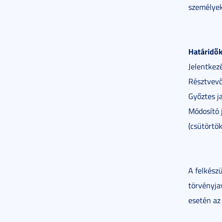
személyek
Határidők
Jelentkez
Résztvevő
Győztes j
Módosító 
(csütörtök
A felkész
törvényja
esetén az