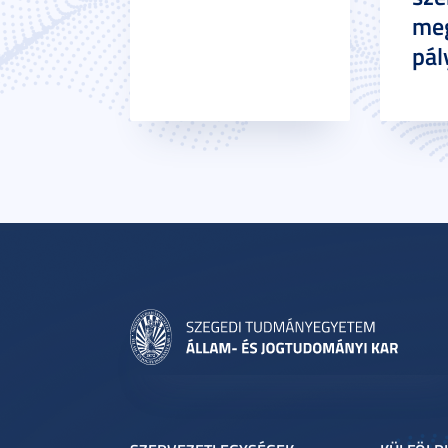
meg
pál