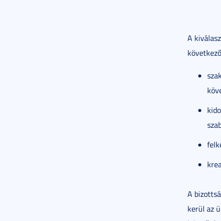
A kiválasz
következő
sza
köv
kido
sza
felk
krea
A bizottsá
kerül az 