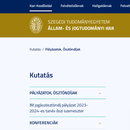
Kari Kezdőoldal
Felvételizőknek
Hallgatóknak
Felvet
SZEGEDI TUDOMÁNYEGYETEM
ÁLLAM- ÉS JOGTUDOMÁNYI KAR
Kutatás
Pályázatok, Ösztöndíjak
Kutatás
PÁLYÁZATOK, ÖSZTÖNDÍJAK
IM jogászösztöndíj pályázat 2023-
2024-es tanév őszi szemeszter
KONFERENCIÁK