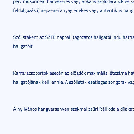
perc műsoridejű hangszeres vagy vokális szólódarabok és k
feldolgozású) népzenei anyag énekes vagy autentikus hangs
Szólistaként az SZTE nappali tagozatos hallgatói indulhat
hallgatóit.
Kamaracsoportok esetén az előadók maximális létszáma hat 
hallgatójának kell lennie. A szólisták esetleges zongora- va
A nyilvános hangversenyen szakmai zsűri ítéli oda a díjaka