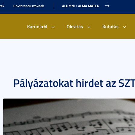
tek
Doktoranduszoknak
ALUMNI / ALMA MATER
Karunkról
Oktatás
Kutatás
Pályázatokat hirdet az SZT