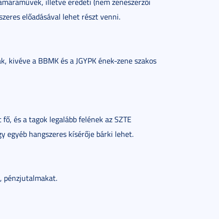
amaraművek, illetve eredeti (nem zeneszerzői
zeres előadásával lehet részt venni.
nak, kivéve a BBMK és a JGYPK ének-zene szakos
fő, és a tagok legalább felének az SZTE
gy egyéb hangszeres kísérője bárki lehet.
t, pénzjutalmakat.