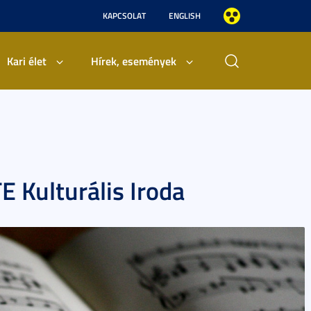
KAPCSOLAT
ENGLISH
Kari élet
Hírek, események
E Kulturális Iroda