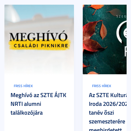
FRISS HÍREK
FRISS HÍREK
Meghívó az SZTE ÁJTK
Az SZTE Kulturál
NRTI alumni
Iroda 2026/2027
találkozójára
tanév őszi
szemeszterére
meghirdetett