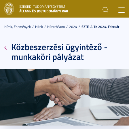
SZEGEDI TUDOMÁNYEGYETEM
Toggl
ÁLLAM- ÉS JOGTUDOMÁNYI KAR
navig
Hírek, Események
Hírek
Hírarchívum
2024
SZTE-ÁJTK 2024. Február
Közbeszerzési ügyintéző -
munkaköri pályázat