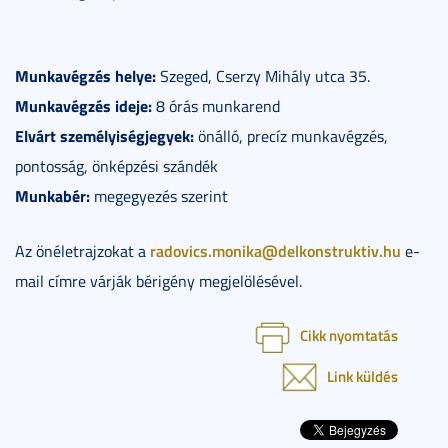
Munkavégzés helye:
Szeged, Cserzy Mihály utca 35.
Munkavégzés ideje:
8 órás munkarend
Elvárt személyiségjegyek:
önálló, precíz munkavégzés,
pontosság, önképzési szándék
Munkabér:
megegyezés szerint
radovics.monika@delkonstruktiv.hu
Az önéletrajzokat a
e-
mail címre várják bérigény megjelölésével.
Cikk nyomtatás
Link küldés