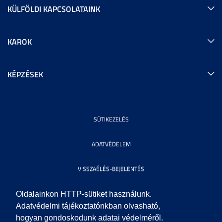
KÜLFÖLDI KAPCSOLATAINK
KAROK
KÉPZÉSEK
SÜTIKEZELÉS
ADATVÉDELEM
VISSZAÉLÉS-BEJELENTÉS
KÖZÉRDEKŰ ADATOK
Oldalainkon HTTP-sütiket használunk.
Adatvédelmi tájékoztatónkban olvasható,
hogyan gondoskodunk adatai védelméről.
IMPRESSZUM