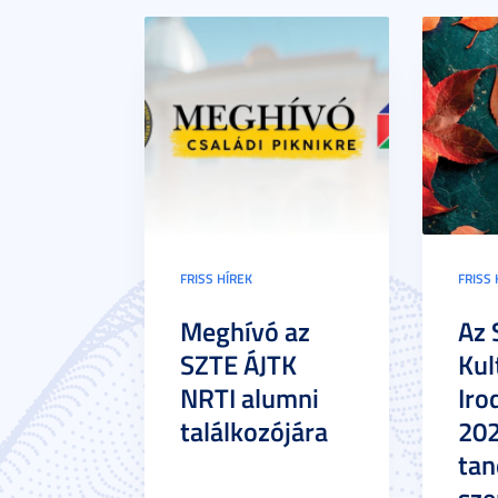
FRISS HÍREK
FRISS 
Meghívó az
Az 
SZTE ÁJTK
Kul
NRTI alumni
Iro
találkozójára
20
tan
sze