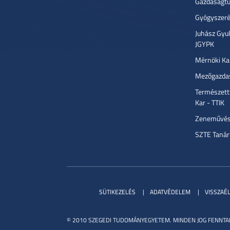
Gazdaságtu
Gyógyszeré
Juhász Gyu
JGYPK
Mérnöki Ka
Mezőgazdas
Természett
Kar - TTIK
Zeneművész
SZTE Tanár
SÜTIKEZELÉS
ADATVÉDELEM
VISSZAÉ
© 2010 SZEGEDI TUDOMÁNYEGYETEM. MINDEN JOG FENNTA