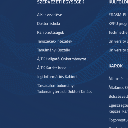
SZERVEZETI EGYSÉGEK
KÜLFÖLDI
A Kar vezetése
ERASMUS
Doktori iskola
KAPU prog
Kari bizottságok
Technische
Tanszékek/Intézetek
University
Tanulmányi Osztály
University 
ÁJTK Hallgatói Önkormányzat
KAROK
ÁJTK Karrier Iroda
Jogi Információs Kabinet
Állam- és J
Társadalomtudományi
Általános 
Tudományterületi Doktori Tanács
Bölcsészet
Egészségtu
Képzési Ka
Fogorvostu