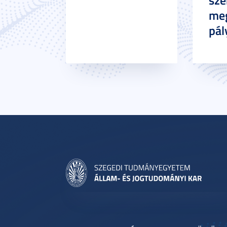
meg
pál