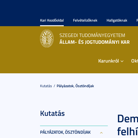
Kari Kezdőoldal
Felvételizőknek
Hallgatóknak
SZEGEDI TUDOMÁNYEGYETEM
ÁLLAM- ÉS JOGTUDOMÁNYI KAR
Karunkról
Ok
Kutatás
Pályázatok, Ösztöndíjak
Kutatás
Demo
felh
PÁLYÁZATOK, ÖSZTÖNDÍJAK