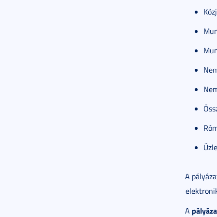
Közj
Munk
Mun
Nemz
Nem
Össz
Róm
Üzle
A pályáza
elektroni
pályáza
A