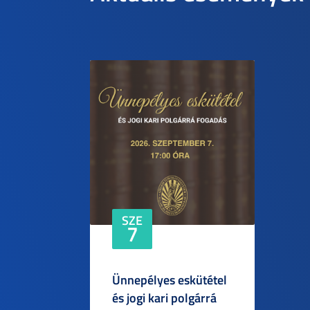
SZE
7
Ünnepélyes eskütétel
és jogi kari polgárrá