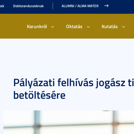
tek
Doktoranduszoknak
ALUMNI / ALMA MATER
Karunkról
Oktatás
Kutatás
Pályázati felhívás jogász t
betöltésére