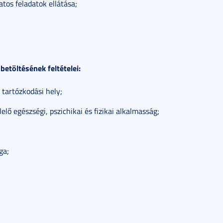
os feladatok ellátása;
 betöltésének feltételei:
 tartózkodási hely;
lő egészségi, pszichikai és fizikai alkalmasság;
ga;