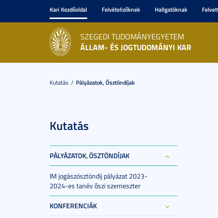
Kari Kezdőoldal
Felvételizőknek
Hallgatóknak
Felvet
SZEGEDI TUDOMÁNYEGYETEM
ÁLLAM- ÉS JOGTUDOMÁNYI KAR
Kutatás
Pályázatok, Ösztöndíjak
Kutatás
PÁLYÁZATOK, ÖSZTÖNDÍJAK
IM jogászösztöndíj pályázat 2023-
2024-es tanév őszi szemeszter
KONFERENCIÁK