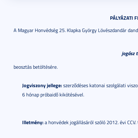
2022. január 03.
2 perc
PÁLYÁZATI 
A Magyar Honvédség 25. Klapka György Lövészdandár dandá
jogász t
beosztás betöltésére.
Jogviszony jellege:
szerződéses katonai szolgálati viszo
6 hónap próbaidő kikötésével.
Illetmény:
a honvédek jogállásáról szóló 2012. évi CCV. t