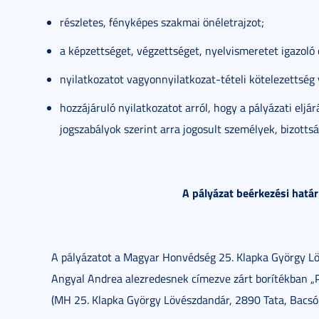
részletes, fényképes szakmai önéletrajzot;
a képzettséget, végzettséget, nyelvismeretet igazoló 
nyilatkozatot vagyonnyilatkozat-tételi kötelezettség v
hozzájáruló nyilatkozatot arról, hogy a pályázati elj
jogszabályok szerint arra jogosult személyek, bizott
A pályázat beérkezési határ
A pályázatot a Magyar Honvédség 25. Klapka György Löv
Angyal Andrea alezredesnek címezve zárt borítékban „Pá
(MH 25. Klapka György Lövészdandár, 2890 Tata, Bacsó B