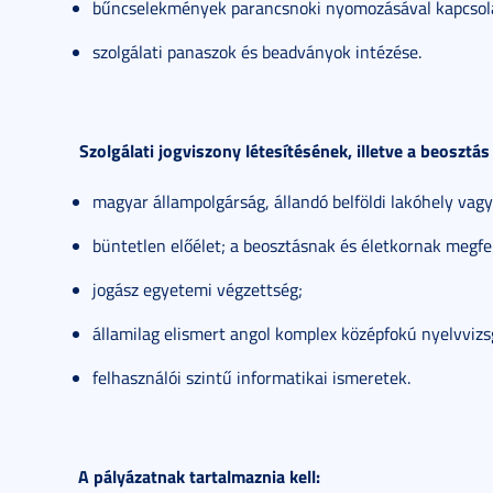
bűncselekmények parancsnoki nyomozásával kapcsolat
szolgálati panaszok és beadványok intézése.
Szolgálati jogviszony létesítésének, illetve a beosztás
magyar állampolgárság, állandó belföldi lakóhely vagy
büntetlen előélet; a beosztásnak és életkornak megfele
jogász egyetemi végzettség;
államilag elismert angol komplex középfokú nyelvvizs
felhasználói szintű informatikai ismeretek.
A pályázatnak tartalmaznia kell: