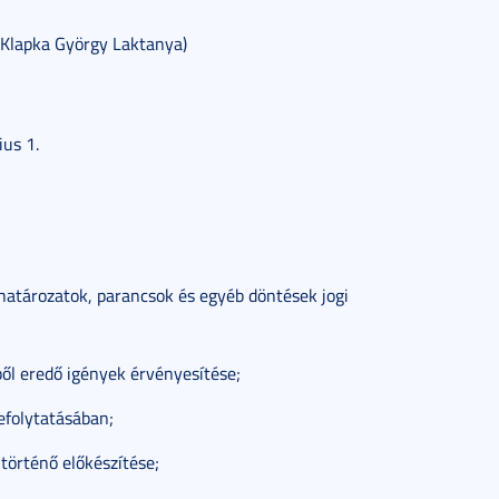
(Klapka György Laktanya)
us 1.
határozatok, parancsok és egyéb döntések jogi
ől eredő igények érvényesítése;
efolytatásában;
 történő előkészítése;