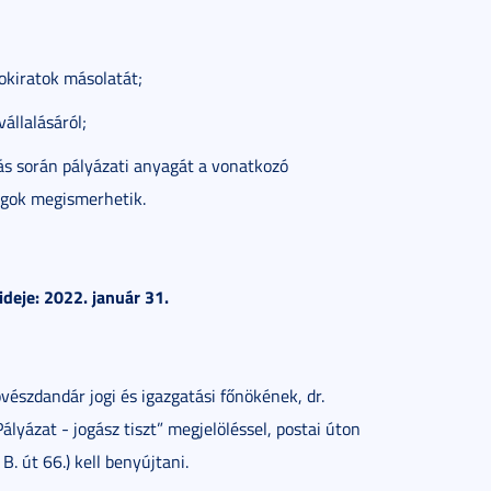
okiratok másolatát;
állalásáról;
árás során pályázati anyagát a vonatkozó
ságok megismerhetik.
ideje: 2022. január 31.
észdandár jogi és igazgatási főnökének, dr.
lyázat - jogász tiszt” megjelöléssel, postai úton
. út 66.) kell benyújtani.