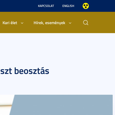
KAPCSOLAT
ENGLISH
Kari élet
Hírek, események
iszt beosztás