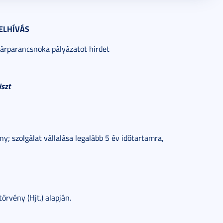
FELHÍVÁS
rparancsnoka pályázatot hirdet
iszt
ny; szolgálat vállalása legalább 5 év időtartamra,
örvény (Hjt.) alapján.