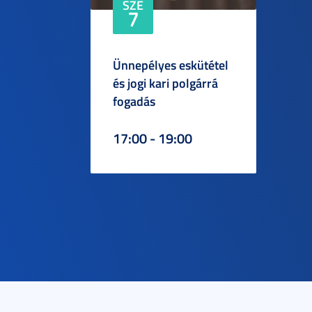
SZE
7
Ünnepélyes eskütétel
és jogi kari polgárrá
fogadás
17:00 - 19:00