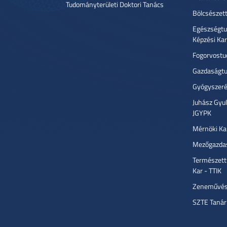
Tudományterületi Doktori Tanács
Bölcsészet
Egészségtu
Képzési Ka
Fogorvostu
Gazdaságtu
Gyógyszeré
Juhász Gyu
JGYPK
Mérnöki Ka
Mezőgazdas
Természett
Kar - TTIK
Zeneművész
SZTE Tanár