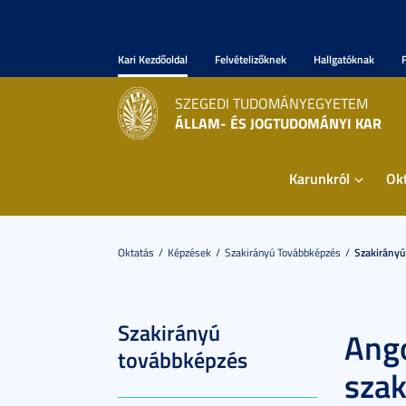
Kari Kezdőoldal
Felvételizőknek
Hallgatóknak
SZEGEDI TUDOMÁNYEGYETEM
ÁLLAM- ÉS JOGTUDOMÁNYI KAR
Karunkról
Ok
Oktatás
Képzések
Szakirányú Továbbképzés
Szakirányú
Szakirányú
Ango
továbbképzés
szak