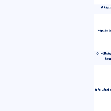
A képz
Képzés j
Önköltség
öss
A felvétel 