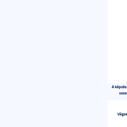
A képzés
veze
Végze