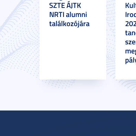
SZTE ÁJTK
Kul
NRTI alumni
Iro
találkozójára
20
tan
sze
meg
pál