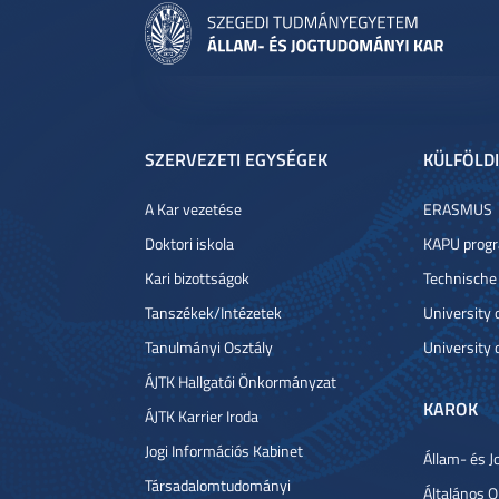
SZERVEZETI EGYSÉGEK
KÜLFÖLDI
A Kar vezetése
ERASMUS
Doktori iskola
KAPU prog
Kari bizottságok
Technische
Tanszékek/Intézetek
University
Tanulmányi Osztály
University 
ÁJTK Hallgatói Önkormányzat
KAROK
ÁJTK Karrier Iroda
Jogi Információs Kabinet
Állam- és J
Társadalomtudományi
Általános 