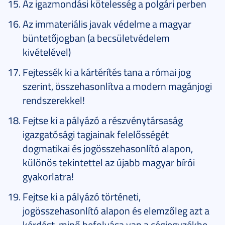
Az igazmondási kötelesség a polgári perben
Az immateriális javak védelme a magyar
büntetőjogban (a becsületvédelem
kivételével)
Fejtessék ki a kártérítés tana a római jog
szerint, összehasonlítva a modern magánjogi
rendszerekkel!
Fejtse ki a pályázó a részvénytársaság
igazgatósági tagjainak felelősségét
dogmatikai és jogösszehasonlító alapon,
különös tekintettel az újabb magyar bírói
gyakorlatra!
Fejtse ki a pályázó történeti,
jogösszehasonlító alapon és elemzőleg azt a
kérdést, minő befolyása van a cégjegyzékbe