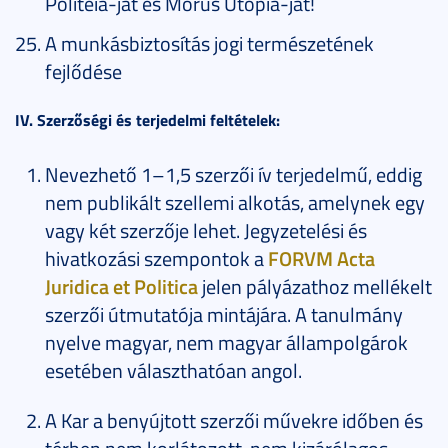
Politeia-ját és Morus Utopia-ját!
A munkásbiztosítás jogi természetének
fejlődése
IV. Szerzőségi és terjedelmi feltételek:
Nevezhető 1–1,5 szerzői ív terjedelmű, eddig
nem publikált szellemi alkotás, amelynek egy
vagy két szerzője lehet. Jegyzetelési és
hivatkozási szempontok a
FORVM Acta
Juridica et Politica
jelen pályázathoz mellékelt
szerzői útmutatója mintájára. A tanulmány
nyelve magyar, nem magyar állampolgárok
esetében választhatóan angol.
A Kar a benyújtott szerzői művekre időben és
térben nem korlátozott, nem kizárólagos