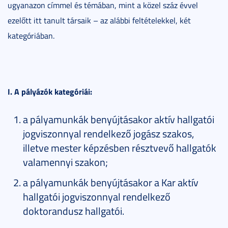
ugyanazon címmel és témában, mint a közel száz évvel
ezelőtt itt tanult társaik – az alábbi feltételekkel, két
kategóriában.
I. A pályázók kategóriái:
a pályamunkák benyújtásakor aktív hallgatói
jogviszonnyal rendelkező jogász szakos,
illetve mester képzésben résztvevő hallgatók
valamennyi szakon;
a pályamunkák benyújtásakor a Kar aktív
hallgatói jogviszonnyal rendelkező
doktorandusz hallgatói.