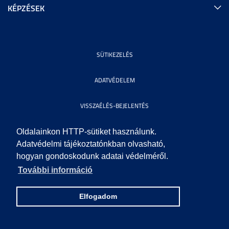
KÉPZÉSEK
SÜTIKEZELÉS
ADATVÉDELEM
VISSZAÉLÉS-BEJELENTÉS
KÖZÉRDEKŰ ADATOK
Oldalainkon HTTP-sütiket használunk.
Adatvédelmi tájékoztatónkban olvasható,
hogyan gondoskodunk adatai védelméről.
IMPRESSZUM
További információ
SEGÍTSÉG
Elfogadom
© 2010 SZEGEDI TUDOMÁNYEGYETEM. MINDEN JOG FENNTARTVA.