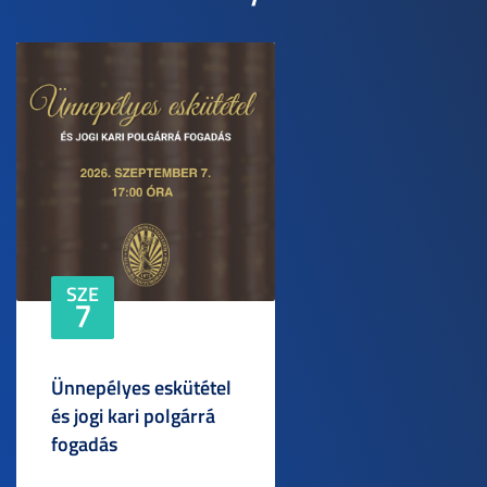
SZE
7
Ünnepélyes eskütétel
és jogi kari polgárrá
fogadás