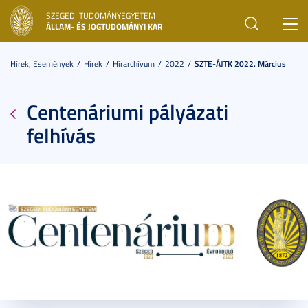
SZEGEDI TUDOMÁNYEGYETEM
Toggl
ÁLLAM- ÉS JOGTUDOMÁNYI KAR
navig
Hírek, Események
Hírek
Hírarchívum
2022
SZTE-ÁJTK 2022. Március
Centenáriumi pályázati
felhívás