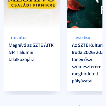
FRISS HÍREK
FRISS HÍREK
Meghívó az SZTE ÁJTK
Az SZTE Kulturál
NRTI alumni
Iroda 2026/2027
találkozójára
tanév őszi
szemeszterére
meghirdetett
pályázatai