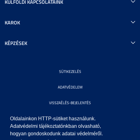
KÜLFÖLDI KAPCSOLATAINK
KAROK
KÉPZÉSEK
SÜTIKEZELÉS
ADATVÉDELEM
VISSZAÉLÉS-BEJELENTÉS
KÖZÉRDEKŰ ADATOK
Oldalainkon HTTP-sütiket használunk.
Adatvédelmi tájékoztatónkban olvasható,
hogyan gondoskodunk adatai védelméről.
IMPRESSZUM