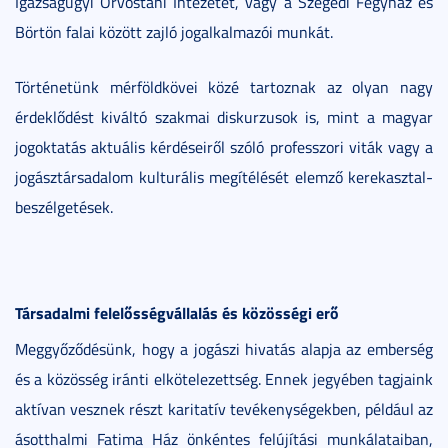
Igazságügyi Orvostani Intézetet, vagy a Szegedi Fegyház és
Börtön falai között zajló jogalkalmazói munkát.
Történetünk mérföldkövei közé tartoznak az olyan nagy
érdeklődést kiváltó szakmai diskurzusok is, mint a magyar
jogoktatás aktuális kérdéseiről szóló professzori viták vagy a
jogásztársadalom kulturális megítélését elemző kerekasztal-
beszélgetések.
Társadalmi felelősségvállalás és közösségi erő
Meggyőződésünk, hogy a jogászi hivatás alapja az emberség
és a közösség iránti elkötelezettség. Ennek jegyében tagjaink
aktívan vesznek részt karitatív tevékenységekben, például az
ásotthalmi Fatima Ház önkéntes felújítási munkálataiban,