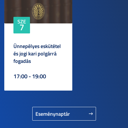
SZE
7
Ünnepélyes eskütétel
és jogi kari polgárrá
fogadás
17:00 - 19:00
Eseménynaptár