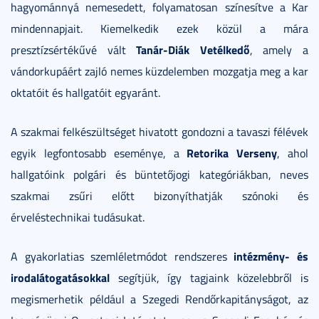
hagyománnyá nemesedett, folyamatosan színesítve a Kar
mindennapjait. Kiemelkedik ezek közül a mára
Tanár-Diák Vetélkedő
presztízsértékűvé vált
, amely a
vándorkupáért zajló nemes küzdelemben mozgatja meg a kar
oktatóit és hallgatóit egyaránt.
A szakmai felkészültséget hivatott gondozni a tavaszi félévek
Retorika Verseny
egyik legfontosabb eseménye, a
, ahol
hallgatóink polgári és büntetőjogi kategóriákban, neves
szakmai zsűri előtt bizonyíthatják szónoki és
érveléstechnikai tudásukat.
intézmény- és
A gyakorlatias szemléletmódot rendszeres
irodalátogatásokkal
segítjük, így tagjaink közelebbről is
megismerhetik például a Szegedi Rendőrkapitányságot, az