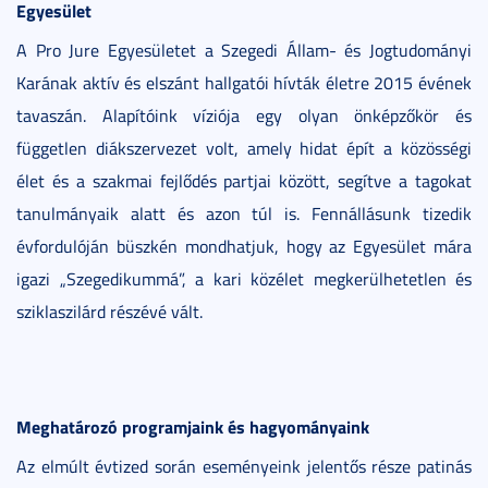
Egyesület
A Pro Jure Egyesületet a Szegedi Állam- és Jogtudományi
Karának aktív és elszánt hallgatói hívták életre 2015 évének
tavaszán. Alapítóink víziója egy olyan önképzőkör és
független diákszervezet volt, amely hidat épít a közösségi
élet és a szakmai fejlődés partjai között, segítve a tagokat
tanulmányaik alatt és azon túl is. Fennállásunk tizedik
évfordulóján büszkén mondhatjuk, hogy az Egyesület mára
igazi „Szegedikummá”, a kari közélet megkerülhetetlen és
sziklaszilárd részévé vált.
Meghatározó programjaink és hagyományaink
Az elmúlt évtized során eseményeink jelentős része patinás