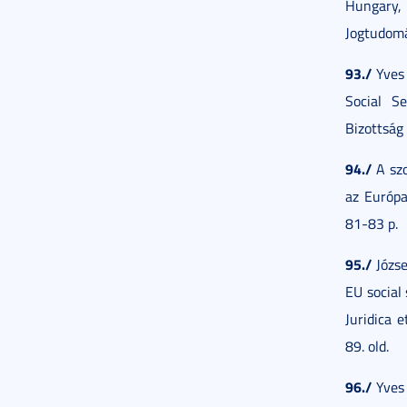
Hungary,
Jogtudomá
93./
Yves 
Social S
Bizottság
94./
A szo
az Európ
81-83 p.
95./
Józse
EU social
Juridica 
89. old.
96./
Yves 