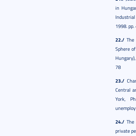
in Hungar
Industria
1998. pp.
22./
The M
Sphere of
Hungary), 
78
23./
Chang
Central a
York, Ph
unemploy
24./
The p
private pe