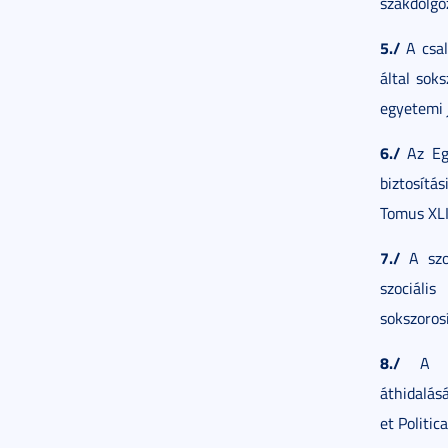
szakdolgo
5./
A csal
által soks
egyetemi 
6./
Az Egy
biztosítá
Tomus XLI
7./
A szoc
szociáli
sokszoros
8./
A mun
áthidalás
et Politic