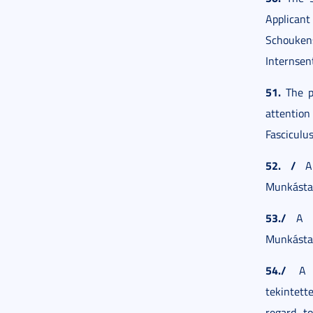
Applican
Schouken
Internsen
51.
The pr
attention
Fasciculus
52.
/
A s
Munkástan
53./
A sz
Munkástan
54./
A mu
tekintett
regard to