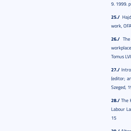
9. 1999. p
25./
Hajdú
work, OFA
26./
The 
workplace
Tomus LVII
27./
Intro
(editor; 
Szeged, 1
28./
The H
Labour La
15
29./