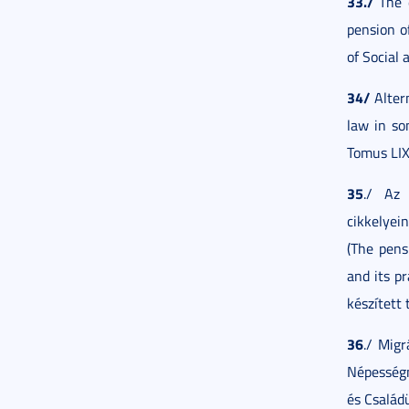
33./
The d
pension o
of Social 
34/
Alter
law in so
Tomus LIX.
35
./ Az 
cikkelyei
(The pens
and its p
készített
36
./ Migr
Népességm
és Család