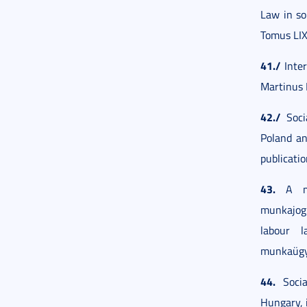
Law in so
Tomus LIX.
41./
Inter
Martinus 
42./
Socia
Poland an
publicatio
43.
A mun
munkajogb
labour l
munkaügyi
44.
Socia
Hungary, 