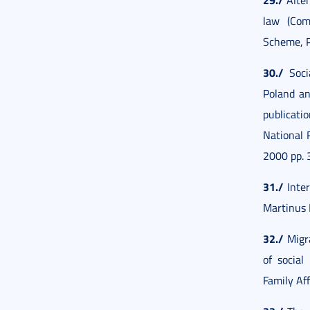
Alter
law (Com
Scheme, P
30./
Socia
Poland an
publicati
National 
2000 pp.
31./
Inter
Martinus 
32./
Migra
of social
Family Af