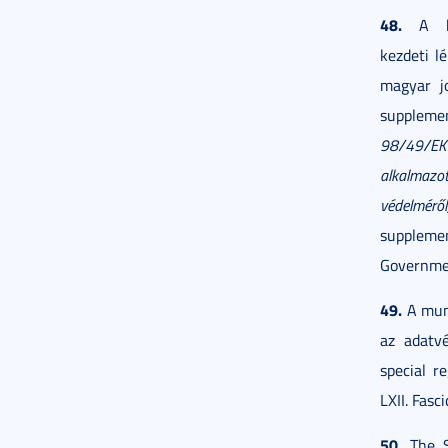
48.
A kie
kezdeti l
magyar jo
suppleme
98/49/EK 
alkalmazot
védelméről
suppleme
Governmen
49.
A munk
az adatv
special r
LXII. Fasc
50.
The So