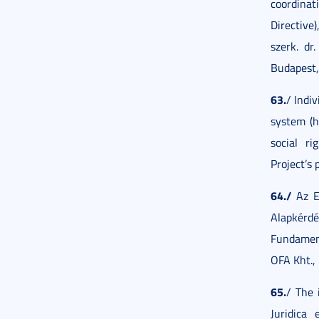
coordina
Directive
szerk. dr
Budapest,
63.
/ Indiv
system (h
social r
Project’s 
64./
Az Eu
Alapkérd
Fundament
OFA Kht.,
65.
/ The 
Juridica 