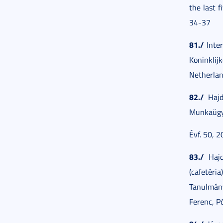
the last f
34-37
81./
Inter
Koninkli
Netherlan
82./
Hajdú
Munkaügy
Évf. 50, 
83./
Hajdú
(cafetér
Tanulmány
Ferenc, P