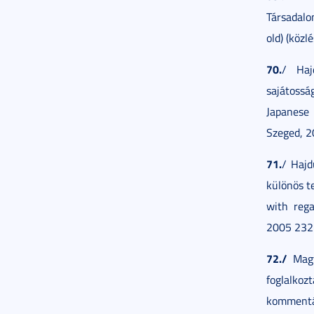
Társadalom
old) (közl
70.
/ Haj
sajátossá
Japanese
Szeged, 2
71.
/ Hajd
különös t
with rega
2005 232 
72./
Magya
foglalkoz
kommentá