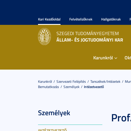
Kari Kezdőoldal
Felvételizőknek
Hallgatóknak
SZEGEDI TUDOMÁNYEGYETEM
ÁLLAM- ÉS JOGTUDOMÁNYI KAR
Karunkról
Ok
Karunkról
Szervezeti Felépítés
Tanszékek/Intézetek
Mun
Bemutatkozás
Személyek
Intézetvezető
Személyek
Prof
INTÉZETVEZETŐ