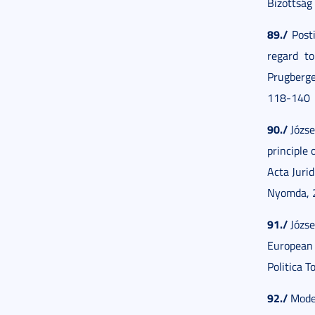
Bizottság
89./
Posti
regard t
Prugberge
118-140
90./
Józse
principle
Acta Jurid
Nyomda, 
91./
Józse
European 
Politica T
92./
Model