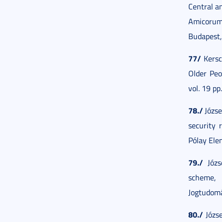
Central an
Amicorum 
Budapest,
77/
Kersc
Older Peo
vol. 19 pp
78./
Józse
security 
Pólay Ele
79./
Józse
scheme, 
Jogtudomá
80./
Józse