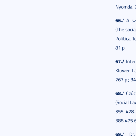
Nyomda, 
66.
/ A sz
(The soci
Politica 
81 p.
67./
Inter
Kluwer La
267 p.; 3
68.
/ Czúc
(Social La
355-428. 
388 475 
69.
/ Dr.