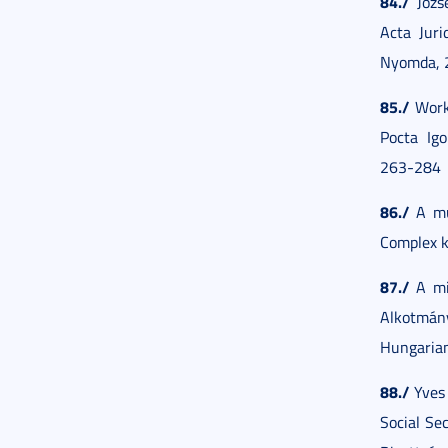
84./
Józse
Acta Juri
Nyomda, 
85./
Worke
Pocta Ig
263-284
86./
A mu
Complex k
87./
A mi
Alkotmán
Hungarian
88./
Yves 
Social Se