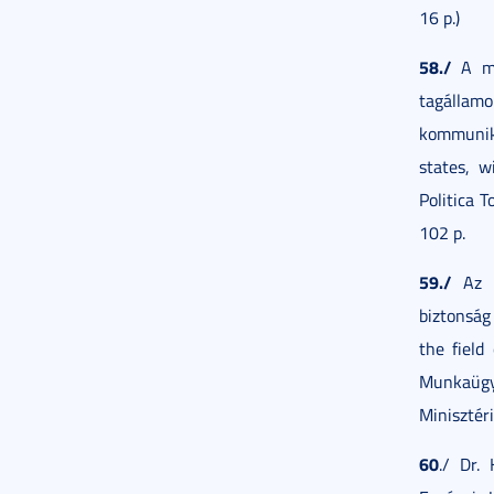
16 p.)
58./
A mu
tagálla
kommunik
states, w
Politica 
102 p.
59./
Az E
biztonság 
the field 
Munkaügy
Minisztéri
60
./ Dr.