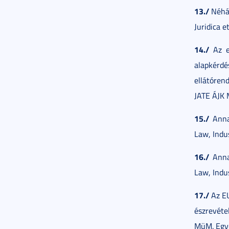
13./
Néhán
Juridica e
14./
Az eg
alapkér
ellátóren
JATE ÁJK 
15./
Annal
Law, Indus
16./
Annal
Law, Indus
17./
Az EU
észrevéte
MüM. Egye