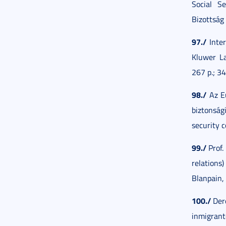
Social S
Bizottság
97./
Inter
Kluwer La
267 p.; 3
98./
Az Eu
biztonság
security 
99./
Prof.
relations)
Blanpain,
100./
Dere
inmigrante