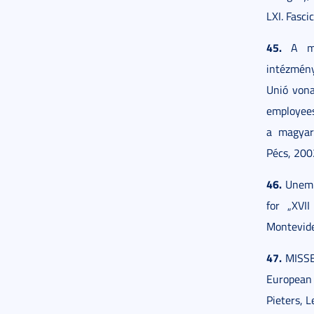
LXI. Fasci
45.
A mun
intézmény
Unió vona
employees’
a magyar
Pécs, 200
46.
Unempl
for „XVI
Montevide
47.
MISSEE
European
Pieters, 