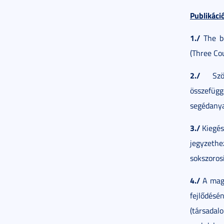
Publikáci
1./
The be
(Three Co
2./
Szöve
összefüg
segédanya
3./
Kiegés
jegyzeth
sokszorosí
4./
A magy
fejlőd
(társad