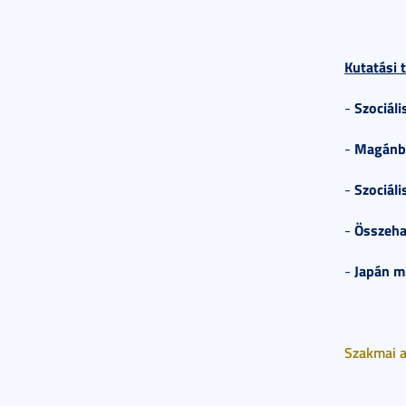
Kutatási t
Szociáli
-
Magánbi
-
Szociáli
-
Összeha
-
Japán m
-
Szakmai a