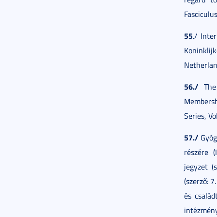
Fasciculu
55
./ Inte
Koninkli
Netherlan
56./
The 
Membershi
Series, V
57./
Gyógy
részére 
jegyzet (
(szerző: 7
és család
intézmény