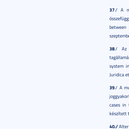
37
./ A m
összefüg
between c
szeptemb
38
./ Az
tagállam
system i
Juridica e
39
./ A m
joggyakor
cases in
készített
40./
Alter