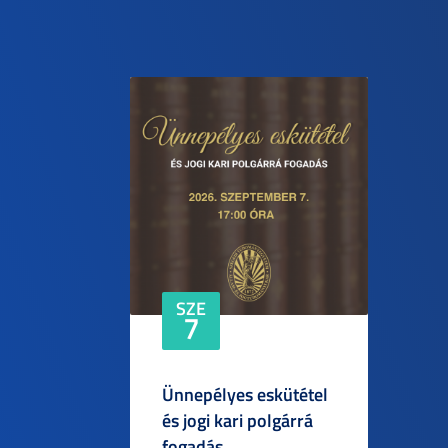
SZE
7
Ünnepélyes eskütétel
és jogi kari polgárrá
fogadás