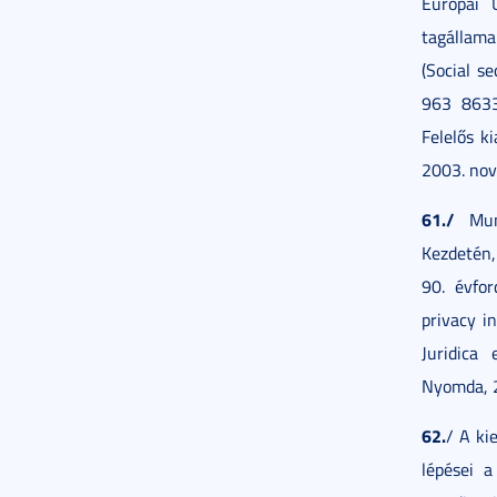
Európai 
tagállama
(Social s
963 8633
Felelős ki
2003. no
61./
Munk
Kezdetén,
90. évfor
privacy i
Juridica 
Nyomda, 2
62.
/ A ki
lépései 