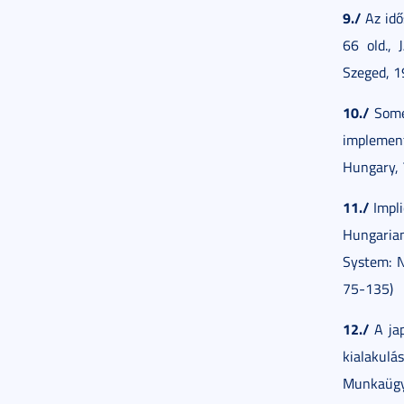
9./
Az idő
66 old., 
Szeged, 1
10./
Some 
implement
Hungary, 7
11./
Impli
Hungarian
System: 
75-135)
12./
A jap
kialakul
Munkaügy