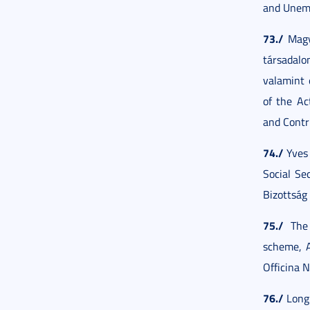
and Unemp
73./
Magya
társadalo
valamint 
of the Ac
and Contr
74./
Yves 
Social Se
Bizottság
75./
The 
scheme, A
Officina 
76./
Long 