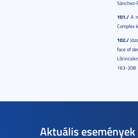
Sánchez-R
101./
A m
Complex k
102./
Józs
face of d
Lőrincsik
163-208
Aktuális események