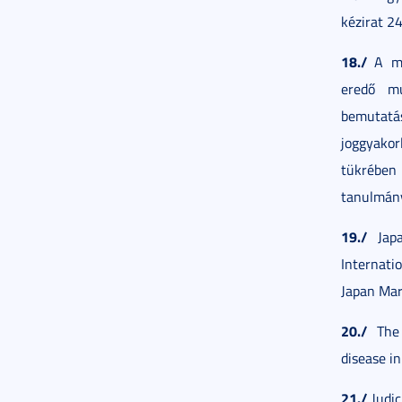
kézirat 24
18./
A mun
eredő mu
bemutat
joggyako
tükrében
tanulmány
19./
Japa
Internati
Japan Mar
20./
The 
disease i
21./
Judic