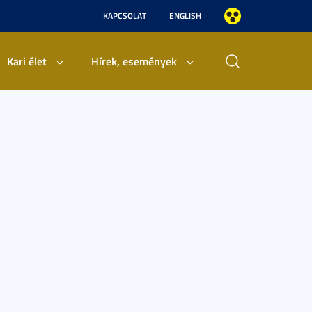
KAPCSOLAT
ENGLISH
Kari élet
Hírek, események