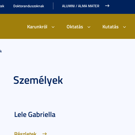
tek
Doktoranduszoknak
ALUMNI / ALMA MATER
Karunkról
Oktatás
Kutatás
k
Személyek
Lele Gabriella
Részletek