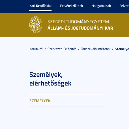
Kari Kezdőoldal
Felvételizőknek
Hallgatóknak
Felvet
SZEGEDI TUDOMÁNYEGYETEM
ÁLLAM- ÉS JOGTUDOMÁNYI KAR
Karunkról
Szervezeti Felépítés
Tanszékek/Intézetek
Személye
Személyek,
elérhetőségek
SZEMÉLYEK