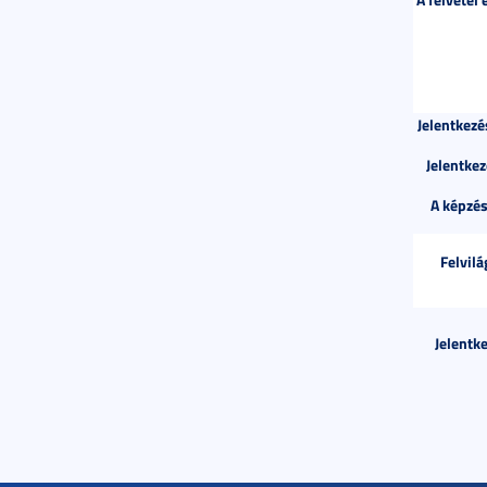
Jelentkezé
Jelentke
A képzés
Felvilá
Jelentke