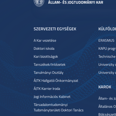
SZERVEZETI EGYSÉGEK
KÜLFÖLDI
A Kar vezetése
ERASMUS
Doktori iskola
KAPU prog
Kari bizottságok
Technische
Tanszékek/Intézetek
University
Tanulmányi Osztály
University 
ÁJTK Hallgatói Önkormányzat
KAROK
ÁJTK Karrier Iroda
Jogi Információs Kabinet
Állam- és J
Társadalomtudományi
Általános 
Tudományterületi Doktori Tanács
Bölcsészet