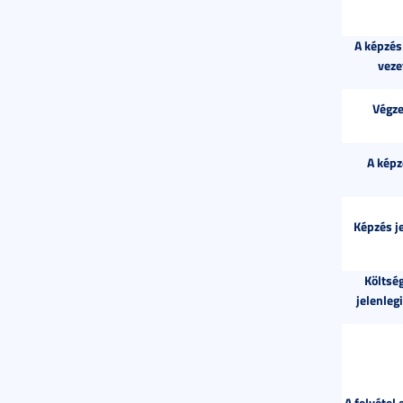
A képzés
veze
Végze
A képz
Képzés j
Költség
jelenleg
A felvétel 