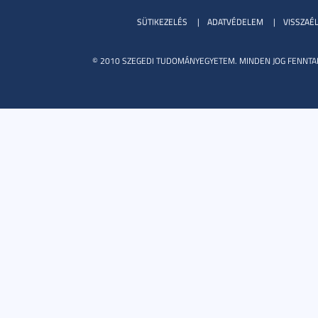
SÜTIKEZELÉS
ADATVÉDELEM
VISSZAÉ
© 2010 SZEGEDI TUDOMÁNYEGYETEM. MINDEN JOG FENNTA