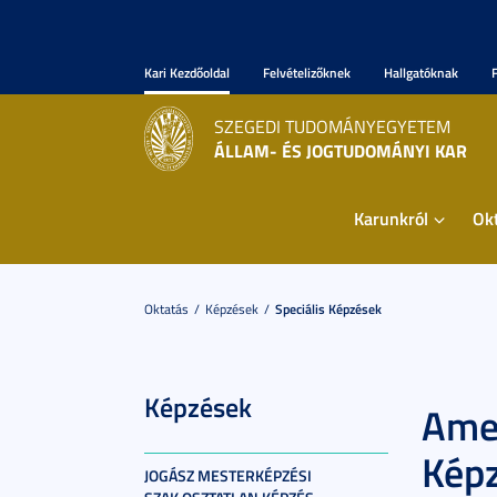
Kari Kezdőoldal
Felvételizőknek
Hallgatóknak
SZEGEDI TUDOMÁNYEGYETEM
ÁLLAM- ÉS JOGTUDOMÁNYI KAR
Karunkról
Ok
Oktatás
Képzések
Speciális Képzések
Képzések
Amer
Kép
JOGÁSZ MESTERKÉPZÉSI