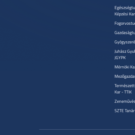
Egészségtu
Képzési Ka
Fogorvostu
Gazdaságtu
Gyógyszeré
Juhász Gyu
JGYPK
Mérnöki Ka
Mezőgazdas
Természett
Kar - TTIK
Zeneművész
SZTE Tanár