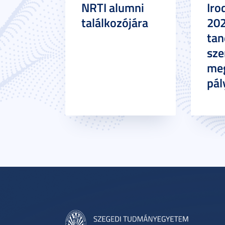
NRTI alumni
Iro
találkozójára
20
tan
sze
meg
pál