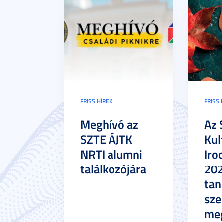
FRISS HÍREK
FRISS 
Meghívó az
Az 
SZTE ÁJTK
Kul
NRTI alumni
Iro
találkozójára
20
tan
sze
meg