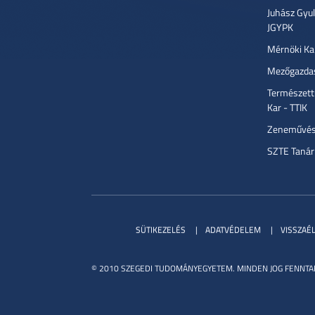
Juhász Gyu
JGYPK
Mérnöki Ka
Mezőgazdas
Természett
Kar - TTIK
Zeneművész
SZTE Tanár
SÜTIKEZELÉS
ADATVÉDELEM
VISSZAÉ
© 2010 SZEGEDI TUDOMÁNYEGYETEM. MINDEN JOG FENNTA