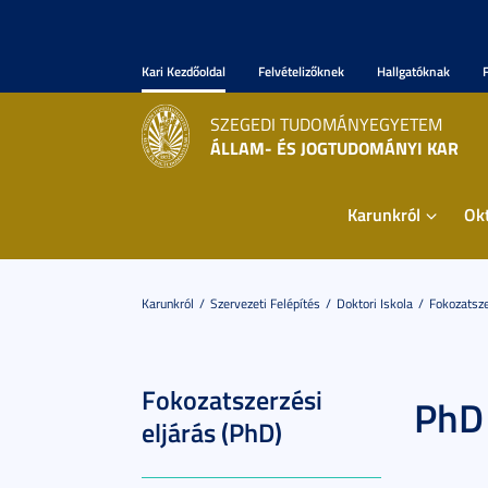
Kari Kezdőoldal
Felvételizőknek
Hallgatóknak
SZEGEDI TUDOMÁNYEGYETEM
ÁLLAM- ÉS JOGTUDOMÁNYI KAR
Karunkról
Ok
Karunkról
Szervezeti Felépítés
Doktori Iskola
Fokozatsze
Fokozatszerzési
PhD 
eljárás (PhD)