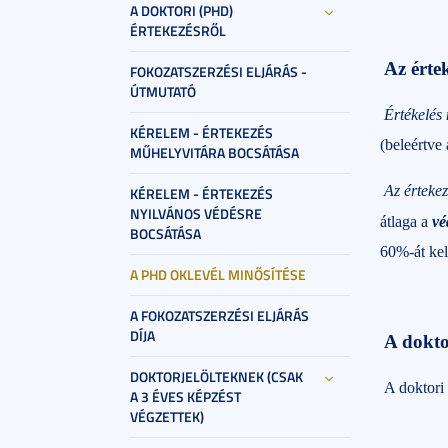
A DOKTORI (PHD)
ÉRTEKEZÉSRŐL
Az érte
FOKOZATSZERZÉSI ELJÁRÁS -
ÚTMUTATÓ
Értékelés
KÉRELEM - ÉRTEKEZÉS
(beleértve 
MŰHELYVITÁRA BOCSÁTÁSA
Az érteke
KÉRELEM - ÉRTEKEZÉS
NYILVÁNOS VÉDÉSRE
átlaga a
vé
BOCSÁTÁSA
60%-át kel
A PHD OKLEVÉL MINŐSÍTÉSE
A FOKOZATSZERZÉSI ELJÁRÁS
DÍJA
A dokto
DOKTORJELÖLTEKNEK (CSAK
A doktori 
A 3 ÉVES KÉPZÉST
VÉGZETTEK)