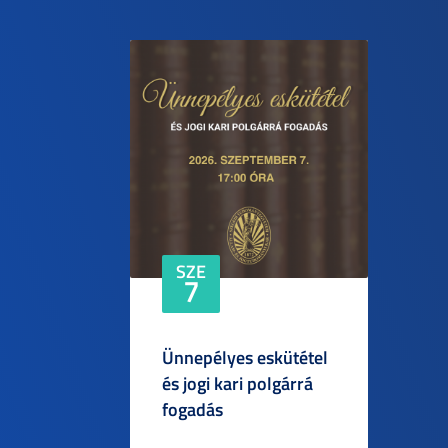
SZE
7
Ünnepélyes eskütétel
és jogi kari polgárrá
fogadás