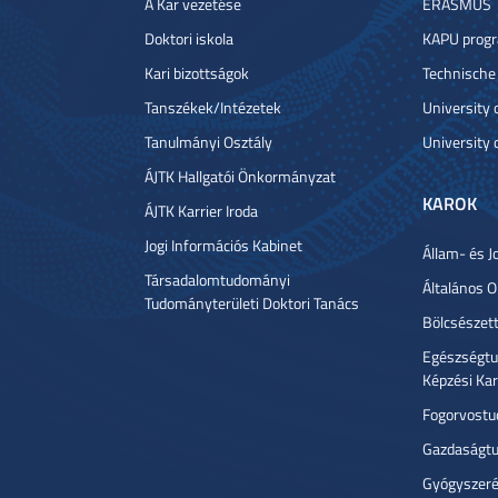
A Kar vezetése
ERASMUS
Doktori iskola
KAPU prog
Kari bizottságok
Technische
Tanszékek/Intézetek
University
Tanulmányi Osztály
University 
ÁJTK Hallgatói Önkormányzat
KAROK
ÁJTK Karrier Iroda
Jogi Információs Kabinet
Állam- és J
Társadalomtudományi
Általános 
Tudományterületi Doktori Tanács
Bölcsészet
Egészségtu
Képzési Ka
Fogorvostu
Gazdaságtu
Gyógyszeré