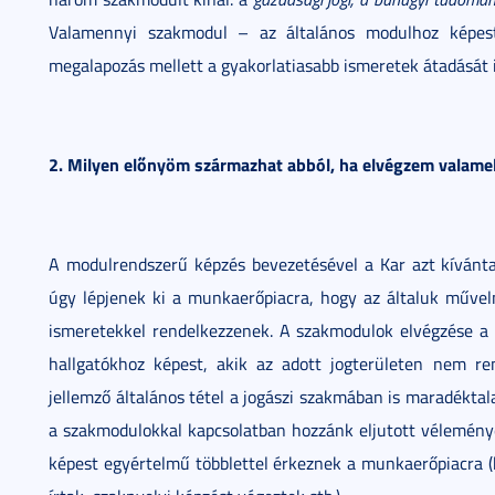
Valamennyi szakmodul – az általános modulhoz képest
megalapozás mellett a gyakorlatiasabb ismeretek átadását is
2. Milyen előnyöm származhat abból, ha elvégzem valame
A modulrendszerű képzés bevezetésével a Kar azt kívánta 
úgy lépjenek ki a munkaerőpiacra, hogy az általuk műveln
ismeretekkel rendelkezzenek. A szakmodulok elvégzése a
hallgatókhoz képest, akik az adott jogterületen nem re
jellemző általános tétel a jogászi szakmában is maradéktala
a szakmodulokkal kapcsolatban hozzánk eljutott véleménye
képest egyértelmű többlettel érkeznek a munkaerőpiacra (h