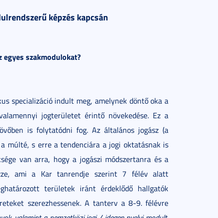
dulrendszerű képzés kapcsán
 az egyes szakmodulokat?
us specializáció indult meg, amelynek döntő oka a
alamennyi jogterületet érintő növekedése. Ez a
vőben is folytatódni fog. Az általános jogász (a
a múlté, s erre a tendenciára a jogi oktatásnak is
ksége van arra, hogy a jogászi módszertanra és a
ze, ami a Kar tanrendje szerint 7 félév alatt
ghatározott területek iránt érdeklődő hallgatók
reteket szerezhessenek. A tanterv a 8-9. félévre
yok, valamint a nemzetközi jogi / idegen nyelvi modult
.