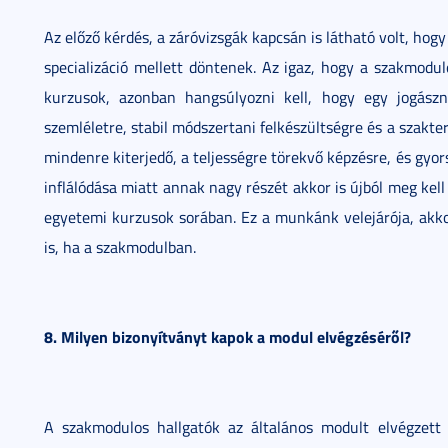
Az előző kérdés, a záróvizsgák kapcsán is látható volt, hogy
specializáció mellett döntenek. Az igaz, hogy a szakmodu
kurzusok, azonban hangsúlyozni kell, hogy egy jogás
szemléletre, stabil módszertani felkészültségre és a szakt
mindenre kiterjedő, a teljességre törekvő képzésre, és gyors
inflálódása miatt annak nagy részét akkor is újból meg kell
egyetemi kurzusok sorában. Ez a munkánk velejárója, akko
is, ha a szakmodulban.
8. Milyen bizonyítványt kapok a modul elvégzéséről?
A szakmodulos hallgatók az általános modult elvégzett 