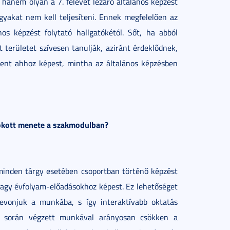
, hanem olyan a 7. félévet lezáró általános képzést
gyakat nem kell teljesíteni. Ennek megfelelően az
os képzést folytató hallgatókétól. Sőt, ha abból
 területet szívesen tanulják, aziránt érdeklődnek,
lent ahhoz képest, mintha az általános képzésben
zokott menete a szakmodulban?
minden tárgy esetében csoportban történő képzést
 nagy évfolyam-előadásokhoz képest. Ez lehetőséget
bevonjuk a munkába, s így interaktívabb oktatás
lév során végzett munkával arányosan csökken a