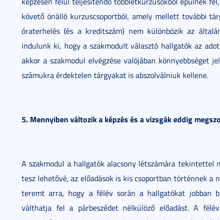
képzésen felül teljesítendő többletkurzusokból épülnek fel
követő önálló kurzuscsoportból, amely mellett további tár
óraterhelés (és a kreditszám) nem különbözik az általán
indulunk ki, hogy a szakmodult választó hallgatók az adott
akkor a szakmodul elvégzése valójában könnyebbséget je
számukra érdektelen tárgyakat is abszolválniuk kellene.
5. Mennyiben változik a képzés és a vizsgák eddig megs
A szakmodul a hallgatók alacsony létszámára tekintettel 
tesz lehetővé, az előadások is kis csoportban történnek a
teremt arra, hogy a félév során a hallgatókat jobban 
válthatja fel a párbeszédet nélkülöző előadást. A fé