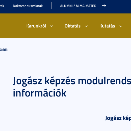
tek
Doktoranduszoknak
ALUMNI / ALMA MATER
Karunkról
Oktatás
Kutatás
ációk
Jogász képzés modulrends
információk
Jogász ké