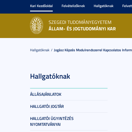
Kari Kezdőoldal
Felvételizőknek
Hallgatóknak
Felvet
SZEGEDI TUDOMÁNYEGYETEM
ÁLLAM- ÉS JOGTUDOMÁNYI KAR
Hallgatóknak
Jogász Képzés Modulrendszerrel Kapcsolatos Inform
Hallgatóknak
ÁLLÁSAJÁNLATOK
HALLGATÓI JOGTÁR
HALLGATÓI ÜGYINTÉZÉS
NYOMTATVÁNYAI