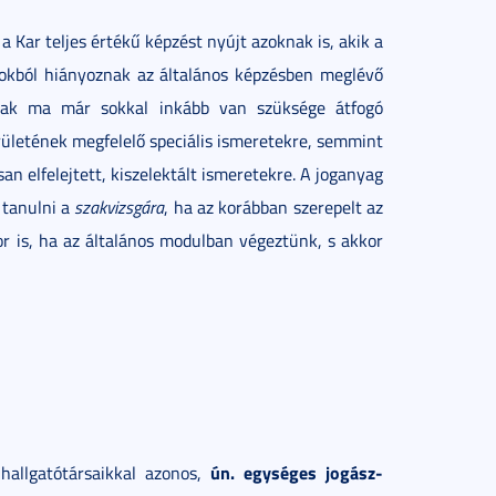
 a Kar teljes értékű képzést nyújt azoknak is, akik a
lokból hiányoznak az általános képzésben meglévő
znak ma már sokkal inkább van szüksége átfogó
erületének megfelelő speciális ismeretekre, semmint
an elfelejtett, kiszelektált ismeretekre. A joganyag
 tanulni a
szakvizsgára
, ha az korábban szerepelt az
r is, ha az általános modulban végeztünk, s akkor
ún. egységes jogász-
hallgatótársaikkal azonos,