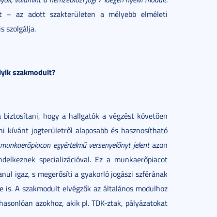
 – az adott szakterületen a mélyebb elméleti
 szolgálja.
lyik szakmodult?
biztosítani, hogy a hallgatók a végzést követően
i kívánt jogterületről alaposabb és hasznosítható
munkaerőpiacon egyértelmű versenyelőnyt jelent
azon
ndelkeznek specializációval. Ez a munkaerőpiacot
nul igaz, s megerősíti a gyakorló jogászi szférának
 is. A szakmodult elvégzők az általános modulhoz
asonlóan azokhoz, akik pl. TDK-ztak, pályázatokat