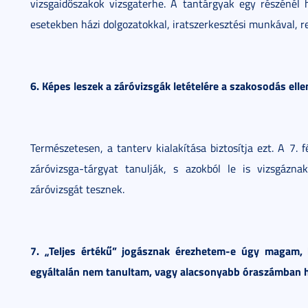
vizsgaidőszakok vizsgaterhe. A tantárgyak egy részénél
esetekben házi dolgozatokkal, iratszerkesztési munkával, r
6. Képes leszek a záróvizsgák letételére a szakosodás elle
Természetesen, a tanterv kialakítása biztosítja ezt. A 7. 
záróvizsga-tárgyat tanulják, s azokból le is vizsgázna
záróvizsgát tesznek.
7. „Teljes értékű” jogásznak érezhetem-e úgy magam, 
egyáltalán nem tanultam, vagy alacsonyabb óraszámban 