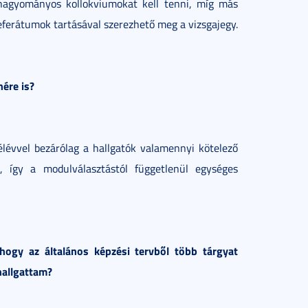
 hagyományos kollokviumokat kell tenni, míg más
eferátumok tartásával szerezhető meg a vizsgajegy.
nére is?
félévvel bezárólag a hallgatók valamennyi kötelező
k, így a modulválasztástól függetlenül egységes
hogy az általános képzési tervből több tárgyat
hallgattam?