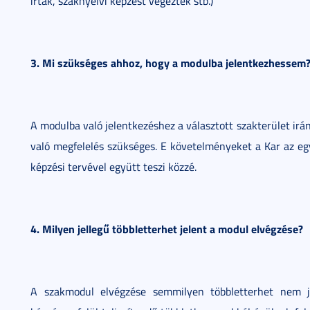
írtak, szaknyelvi képzést végeztek stb.)
3. Mi szükséges ahhoz, hogy a modulba jelentkezhessem
A modulba való jelentkezéshez a választott szakterület irá
való megfelelés szükséges. E követelményeket a Kar az egy
képzési tervével együtt teszi közzé.
4. Milyen jellegű többletterhet jelent a modul elvégzése?
A szakmodul elvégzése semmilyen többletterhet nem j