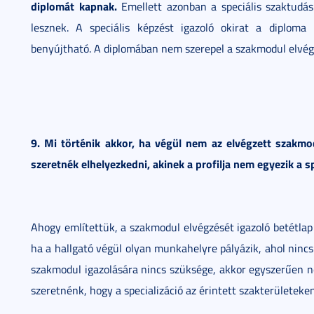
diplomát kapnak.
Emellett azonban a speciális szaktudás
lesznek. A speciális képzést igazoló okirat a diploma
benyújtható. A diplomában nem szerepel a szakmodul elvégz
9. Mi történik akkor, ha végül nem az elvégzett szakmo
szeretnék elhelyezkedni, akinek a profilja nem egyezik a 
Ahogy említettük, a szakmodul elvégzését igazoló betétlap a
ha a hallgató végül olyan munkahelyre pályázik, ahol nincs 
szakmodul igazolására nincs szüksége, akkor egyszerűen ne
szeretnénk, hogy a specializáció az érintett szakterületeke