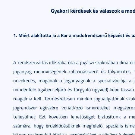
Gyakori kérdések és válaszok a mo
1. Miért alakította ki a Kar a modulrendszerű képzést és
A rendszerváltás időszaka óta a jogászi szakmában dinamik
joganyag mennyiségének robbanásszerű és folyamatos, v
növekedés, magának a joganyagnak a specializációja a jö
mindenféle ügyben eljáró és tárgyaló ügyvéd) képe lassan 
reagálnia kell. Természetesen minden joghallgatónak szü
jogrendszer egészére vonatkozó ismereteket megszerez
teljesülhet. Ezt követően lehetőséget biztosítunk a me
számára, hogy érdeklődésüknek megfelelő, speciális isme
három szakmodult kínál: a
gazdasági jogi, a bűnügyi tudomán