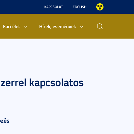
KAPCSOLAT
ENGLISH
Kari élet
Hírek, események
zerrel kapcsolatos
pzés