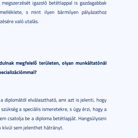
 megszerzését igazoló betétlappal is gazdagabbak
 melléklete, s mint ilyen bármilyen pályázathoz
ésére való utalás.
dulnak megfelelő területen, olyan munkáltatónál
specializációmmal?
 diplomától elválasztható, ami azt is jelenti, hogy
szükség a speciális ismeretekre, s úgy érzi, hogy a
m csatolja be a diploma betétlapját. Hangsúlyozni
n kívül sem jelenthet hátrányt.