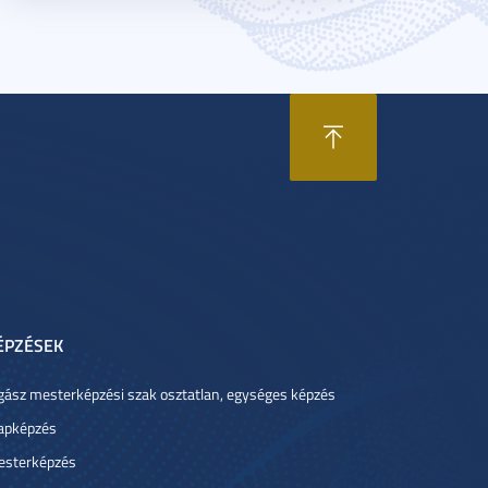
ÉPZÉSEK
gász mesterképzési szak osztatlan, egységes képzés
apképzés
sterképzés