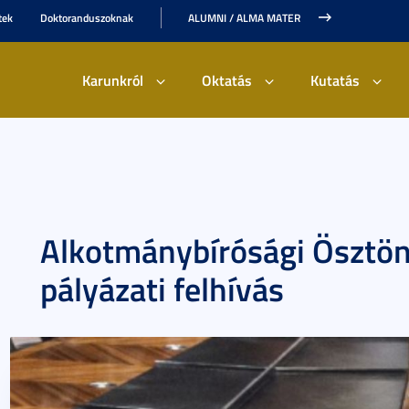
tek
Doktoranduszoknak
ALUMNI / ALMA MATER
Karunkról
Oktatás
Kutatás
Alkotmánybírósági Ösztön
pályázati felhívás