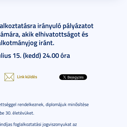
alkoztatásra irányuló pályázatot
zámára, akik elhivatottságot és
alkotmányjog iránt.
úlius 15. (kedd) 24.00 óra
Link küldés
ettséggel rendelkeznek, diplomájuk minősítése
be 30. életévüket.
díjas foglalkoztatási jogviszonyukat az