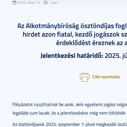
2025. július 10.
1 perc
Az Alkotmánybíróság ösztöndíjas fogl
hirdet azon fiatal, kezdő jogászok s
érdeklődést éreznek az 
Jelentkezési határidő:
2025. j
Cikk nyomtatás
Pályázatot nyújthatnak be azok, akik egyetemi jogász végz
legalább cum laude, és a jelentkezéskor még nem töltötték 
Az ösztöndíjasok 2025. szeptember 1-jével megkezdik ösztön