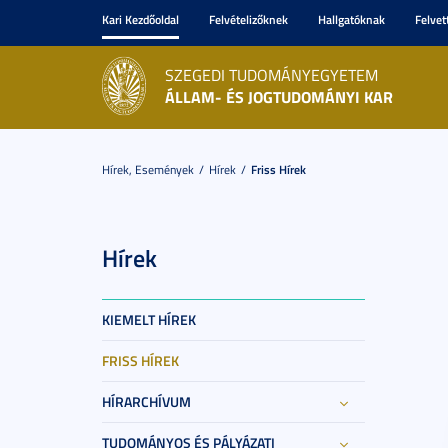
Kari Kezdőoldal
Felvételizőknek
Hallgatóknak
Felvet
SZEGEDI TUDOMÁNYEGYETEM
ÁLLAM- ÉS JOGTUDOMÁNYI KAR
Hírek, Események
Hírek
Friss Hírek
Hírek
KIEMELT HÍREK
FRISS HÍREK
HÍRARCHÍVUM
TUDOMÁNYOS ÉS PÁLYÁZATI