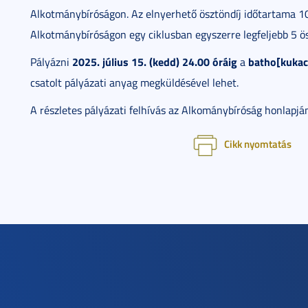
Alkotmánybíróságon. Az elnyerhető ösztöndíj időtartama 1
Alkotmánybíróságon egy ciklusban egyszerre legfeljebb 5 ös
2025. július 15. (kedd) 24.00 óráig
batho[kuka
Pályázni
a
csatolt pályázati anyag megküldésével lehet.
A részletes pályázati felhívás az Alkománybíróság honlapjá
Cikk nyomtatás