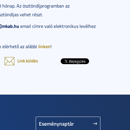
0 hónap. Az ösztöndíjprogramban az
ztöndíjas vehet részt.
c]mkab.hu
email címre való elektronikus levélhez
linken
n elérhető az alábbi
!
Link küldés
Eseménynaptár