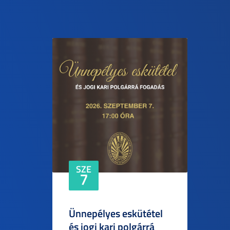
SZE
7
Ünnepélyes eskütétel
és jogi kari polgárrá