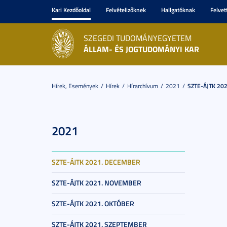
Kari Kezdőoldal
Felvételizőknek
Hallgatóknak
Felvet
SZEGEDI TUDOMÁNYEGYETEM
ÁLLAM- ÉS JOGTUDOMÁNYI KAR
Hírek, Események
Hírek
Hírarchívum
2021
SZTE-ÁJTK 202
2021
SZTE-ÁJTK 2021. DECEMBER
SZTE-ÁJTK 2021. NOVEMBER
SZTE-ÁJTK 2021. OKTÓBER
SZTE-ÁJTK 2021. SZEPTEMBER