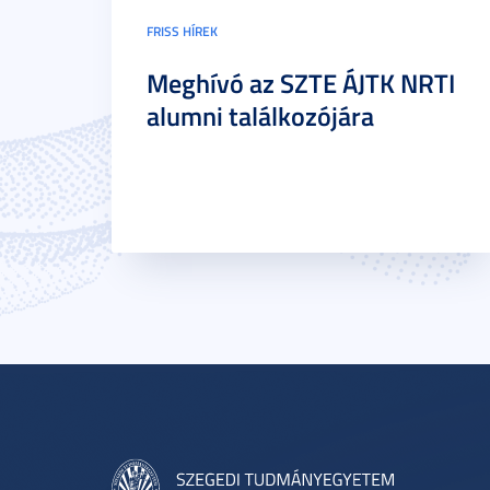
FRISS HÍREK
Meghívó az SZTE ÁJTK NRTI
alumni találkozójára