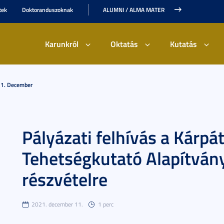
tek
Doktoranduszoknak
ALUMNI / ALMA MATER
Karunkról
Oktatás
Kutatás
1. December
Pályázati felhívás a Kárp
Tehetségkutató Alapítván
részvételre
2021. december 11.
1 perc