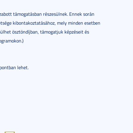
 szabott támogatásban részesülnek. Ennek során
hetsége kibontakoztatásához, mely minden esetben
sülhet ösztöndíjban, támogatjuk képzéseit és
rogramokon.)
pontban lehet.