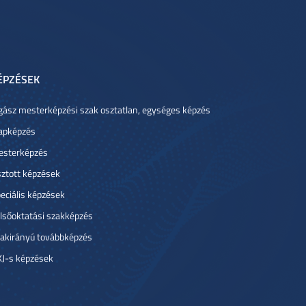
ÉPZÉSEK
gász mesterképzési szak osztatlan, egységes képzés
apképzés
sterképzés
ztott képzések
eciális képzések
lsőoktatási szakképzés
akirányú továbbképzés
J-s képzések