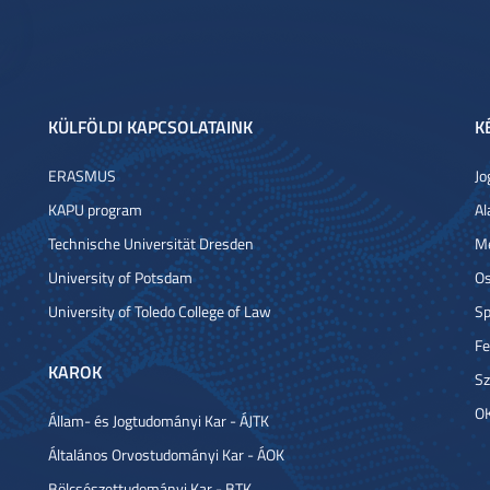
KÜLFÖLDI KAPCSOLATAINK
K
ERASMUS
Jo
KAPU program
Al
Technische Universität Dresden
Me
University of Potsdam
Os
University of Toledo College of Law
Sp
Fe
KAROK
Sz
OK
Állam- és Jogtudományi Kar - ÁJTK
Általános Orvostudományi Kar - ÁOK
Bölcsészettudományi Kar - BTK