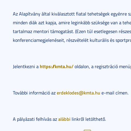
Az Alapítvány által kiválasztott fiatal tehetségek egyénre
minden diák azt kapja, amire leginkább szüksége van a te
tartalmaz mentori támogatást. (Ezen túl esetlegesen része
konferenciamegjelenéseit, részvételét kulturális és sportp
https://kmta.hu/
Jelentkezni a
oldalon, a regisztráció menü
erdeklodes@kmta.hu
További információ az
e-mail címen.
alábbi
A pályázati felhívás az
linkről letölthető.