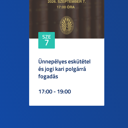
SZE
7
Ünnepélyes eskütétel
és jogi kari polgárrá
fogadás
17:00 - 19:00