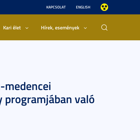
KAPCSOLAT
ENGLISH
Kari élet
Hírek, események
át-medencei
y programjában való