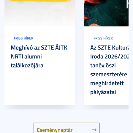
FRISS HÍREK
FRISS HÍREK
Meghívó az SZTE ÁJTK
Az SZTE Kulturál
NRTI alumni
Iroda 2026/2027
találkozójára
tanév őszi
szemeszterére
meghirdetett
pályázatai
Eseménynaptár