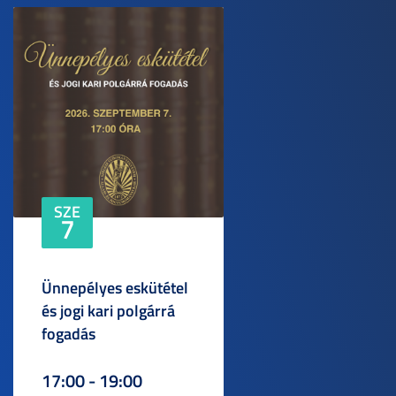
SZE
7
Ünnepélyes eskütétel
és jogi kari polgárrá
fogadás
17:00 - 19:00