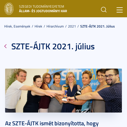
SZEGEDI TUDOMÁNYEGYETEM
Toggl
ÁLLAM- ÉS JOGTUDOMÁNYI KAR
navig
Hírek, Események
Hírek
Hírarchívum
2021
SZTE-ÁJTK 2021. Július
SZTE-ÁJTK 2021. július
Az SZTE-ÁJTK ismét bizonyította, hogy