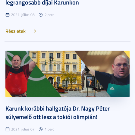
legrangosabb díjai Karunkon
2021. július 08.
2 perc
Részletek
Karunk korábbi hallgatója Dr. Nagy Péter
súlyemelő ott lesz a tokiói olimpián!
2021. július 07.
1 perc