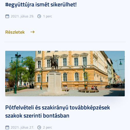
#együttújra ismét sikerülhet!
2021. július 29.
1 perc
Részletek
Pótfelvételi és szakirányú továbbképzések
szakok szerinti bontásban
2021. július 27.
2 perc