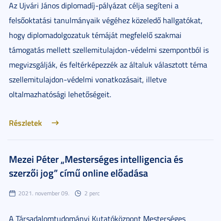
Az Ujvári János diplomadíj-pályázat célja segíteni a
felsőoktatási tanulmányaik végéhez közeledő hallgatókat,
hogy diplomadolgozatuk témáját megfelelő szakmai
támogatás mellett szellemitulajdon-védelmi szempontból is
megvizsgálják, és feltérképezzék az általuk választott téma
szellemitulajdon-védelmi vonatkozásait, illetve
oltalmazhatósági lehetőségeit.
Részletek
Mezei Péter „Mesterséges intelligencia és
szerzői jog” című online előadása
2021. november 09.
2 perc
A Társadalomtudományi Kutatóközpont Mesterséges