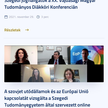
Szegedi joghallgatók a XX. Vajdasági Magyar
Tudományos Diákköri Konferencián
2021. november 29.
3 perc
Részletek
A szovjet utódállamok és az Európai Unió
kapcsolatát vizsgálta a Szegedi
Tudományegyetem által szervezett online