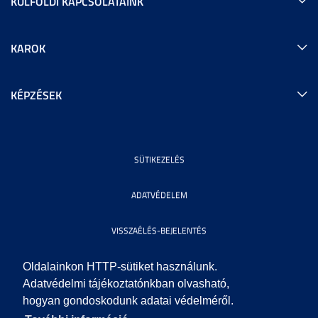
KÜLFÖLDI KAPCSOLATAINK
KAROK
KÉPZÉSEK
SÜTIKEZELÉS
ADATVÉDELEM
VISSZAÉLÉS-BEJELENTÉS
KÖZÉRDEKŰ ADATOK
Oldalainkon HTTP-sütiket használunk.
Adatvédelmi tájékoztatónkban olvasható,
hogyan gondoskodunk adatai védelméről.
IMPRESSZUM