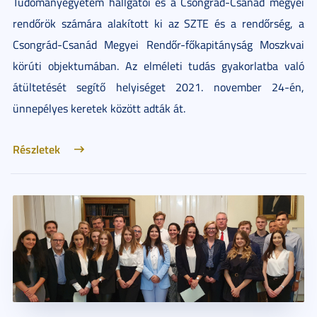
Tudományegyetem hallgatói és a Csongrád-Csanád megyei
rendőrök számára alakított ki az SZTE és a rendőrség, a
Csongrád-Csanád Megyei Rendőr-főkapitányság Moszkvai
körúti objektumában. Az elméleti tudás gyakorlatba való
átültetését segítő helyiséget 2021. november 24-én,
ünnepélyes keretek között adták át.
Részletek