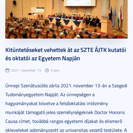
Kitüntetéseket vehettek át az SZTE ÁJTK kutatói
és oktatói az Egyetem Napján
2021. november 13.
5 perc
Ünnepi Szenátusülés zárta 2021. november 13-án a Szegedi
Tudományegyetem Napját. Az ünnepségen a
hagyományokat követve a felsőoktatási intézmény
munkáját támogató jeles személyiségeknek Doctor Honoris
Causa címet, továbbá rangos egyetemi díjakat és elismerő
okleveleket adományozott az universitas vezető testülete. A