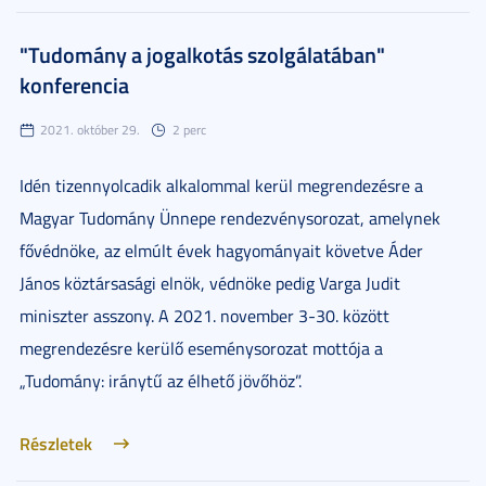
"Tudomány a jogalkotás szolgálatában"
konferencia
2021. október 29.
2 perc
Idén tizennyolcadik alkalommal kerül megrendezésre a
Magyar Tudomány Ünnepe rendezvénysorozat, amelynek
fővédnöke, az elmúlt évek hagyományait követve Áder
János köztársasági elnök, védnöke pedig Varga Judit
miniszter asszony. A 2021. november 3-30. között
megrendezésre kerülő eseménysorozat mottója a
„Tudomány: iránytű az élhető jövőhöz”.
Részletek