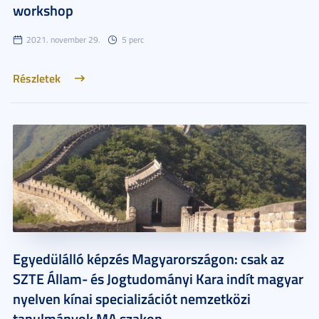
workshop
2021. november 29.
5 perc
Részletek
Egyedülálló képzés Magyarországon: csak az
SZTE Állam- és Jogtudományi Kara indít magyar
nyelven kínai specializációt nemzetközi
tanulmányok MA szakon