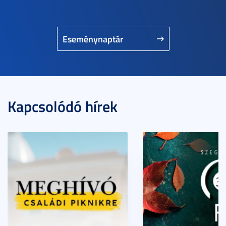
Eseménynaptár
Kapcsolódó hírek