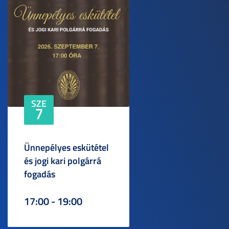
SZE
7
Ünnepélyes eskütétel
és jogi kari polgárrá
fogadás
17:00 - 19:00