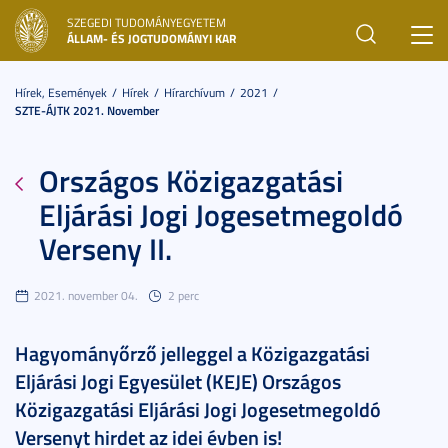
SZEGEDI TUDOMÁNYEGYETEM
Toggl
ÁLLAM- ÉS JOGTUDOMÁNYI KAR
navig
Hírek, Események
Hírek
Hírarchívum
2021
SZTE-ÁJTK 2021. November
Országos Közigazgatási
Eljárási Jogi Jogesetmegoldó
Verseny II.
2021. november 04.
2 perc
Hagyományőrző jelleggel a Közigazgatási
Eljárási Jogi Egyesület (KEJE) Országos
Közigazgatási Eljárási Jogi Jogesetmegoldó
Versenyt hirdet az idei évben is!