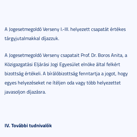
A Jogesetmegoldó Verseny I.-III. helyezett csapatát értékes
tárgyjutalmakkal díjazzuk.
A Jogesetmegoldó Verseny csapatait Prof. Dr. Boros Anita, a
Közigazgatási Eljárási Jogi Egyesület elnöke által felkért
bizottság értékeli. A bírálóbizottság fenntartja a jogot, hogy
egyes helyezéseket ne ítéljen oda vagy több helyezettet
javasoljon díjazásra.
IV.
További tudnivalók