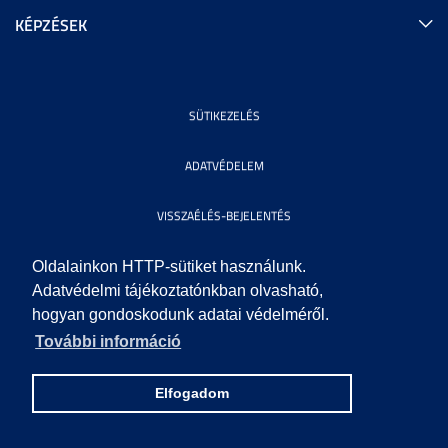
KÉPZÉSEK
SÜTIKEZELÉS
ADATVÉDELEM
VISSZAÉLÉS-BEJELENTÉS
KÖZÉRDEKŰ ADATOK
Oldalainkon HTTP-sütiket használunk.
Adatvédelmi tájékoztatónkban olvasható,
hogyan gondoskodunk adatai védelméről.
IMPRESSZUM
További információ
SEGÍTSÉG
Elfogadom
© 2010 SZEGEDI TUDOMÁNYEGYETEM. MINDEN JOG FENNTARTVA.