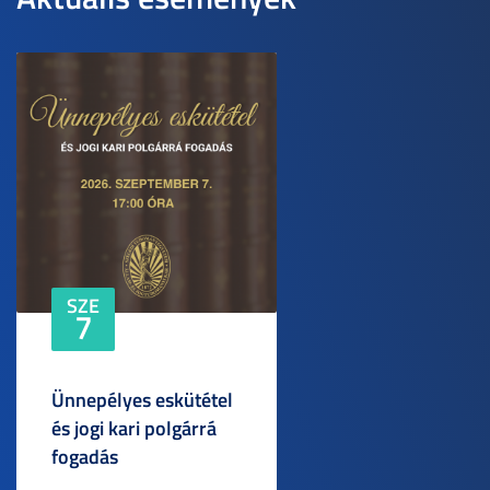
SZE
7
Ünnepélyes eskütétel
és jogi kari polgárrá
fogadás