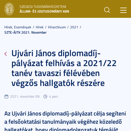
SZEGEDI TUDOMÁNYEGYETEM
Toggl
ÁLLAM- ÉS JOGTUDOMÁNYI KAR
navig
Hírek, Események
Hírek
Hírarchívum
2021
SZTE-ÁJTK 2021. November
Ujvári János diplomadíj-
pályázat felhívás a 2021/22
tanév tavaszi félévében
végzős hallgatók részére
2021. november 09.
4 perc
Az Ujvári János diplomadíj-pályázat célja segíteni
a felsőoktatási tanulmányaik végéhez közeledő
hallgatókat, hogy diplomadolgozatuk témáját