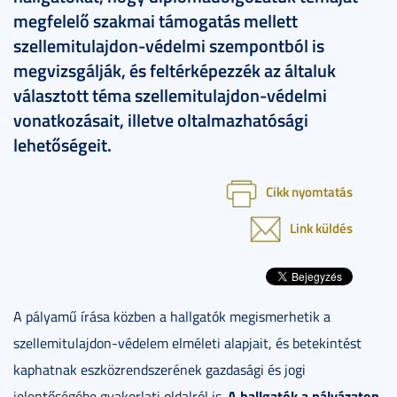
megfelelő szakmai támogatás mellett
szellemitulajdon-védelmi szempontból is
megvizsgálják, és feltérképezzék az általuk
választott téma szellemitulajdon-védelmi
vonatkozásait, illetve oltalmazhatósági
lehetőségeit.
Cikk nyomtatás
Link küldés
A pályamű írása közben a hallgatók megismerhetik a
szellemitulajdon-védelem elméleti alapjait, és betekintést
kaphatnak eszközrendszerének gazdasági és jogi
A hallgatók a pályázaton
jelentőségébe gyakorlati oldalról is.