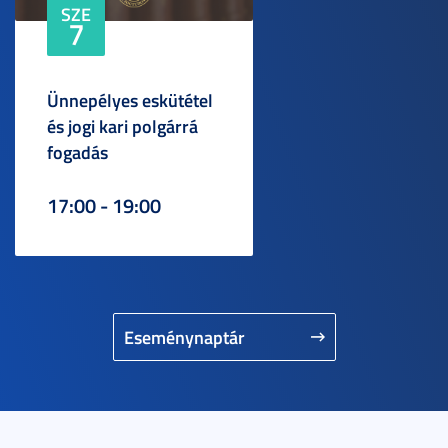
SZE
7
Ünnepélyes eskütétel
és jogi kari polgárrá
fogadás
17:00 - 19:00
Eseménynaptár