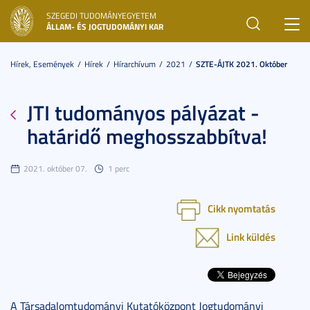
SZEGEDI TUDOMÁNYEGYETEM
Toggl
ÁLLAM- ÉS JOGTUDOMÁNYI KAR
navig
Hírek, Események
Hírek
Hírarchívum
2021
SZTE-ÁJTK 2021. Október
JTI tudományos pályázat -
határidő meghosszabbítva!
2021. október 07.
1 perc
Cikk nyomtatás
Link küldés
A Társadalomtudományi Kutatóközpont Jogtudományi