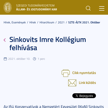
SZEGEDI TUDOMÁNYEGYETEM
Toggl
ÁLLAM- ÉS JOGTUDOMÁNYI KAR
navig
Hírek, Események
Hírek
Hírarchívum
2021
SZTE-ÁJTK 2021. Október
Sinkovits Imre Kollégium
felhívása
2021. október 10.
1 perc
Cikk nyomtatás
Link küldés
Az Ifjú Konzervatívok a Nemzetért Egyesület (IKoN) Sinkovits