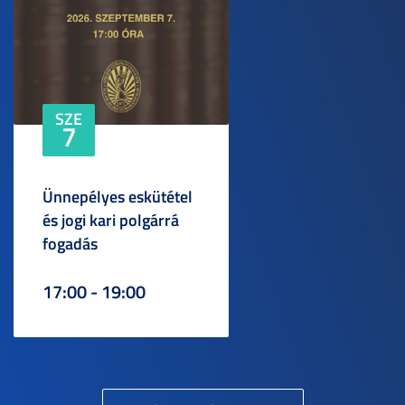
SZE
7
Ünnepélyes eskütétel
és jogi kari polgárrá
fogadás
17:00 - 19:00