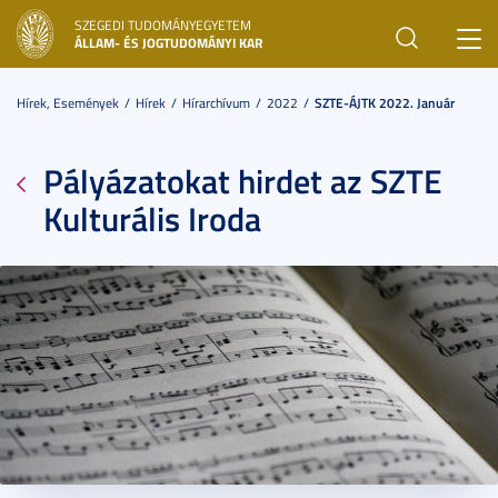
SZEGEDI TUDOMÁNYEGYETEM
Toggl
ÁLLAM- ÉS JOGTUDOMÁNYI KAR
navig
Hírek, Események
Hírek
Hírarchívum
2022
SZTE-ÁJTK 2022. Január
Pályázatokat hirdet az SZTE
Kulturális Iroda