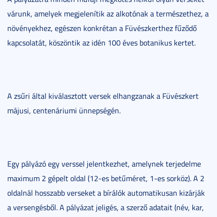
várunk, amelyek megjelenítik az alkotónak a természethez, a
növényekhez, egészen konkrétan a Füvészkerthez fűződő
kapcsolatát, köszöntik az idén 100 éves botanikus kertet.
A zsűri által kiválasztott versek elhangzanak a Füvészkert
májusi, centenáriumi ünnepségén.
Egy pályázó egy verssel jelentkezhet, amelynek terjedelme
maximum 2 gépelt oldal (12-es betűméret, 1-es sorköz). A 2
oldalnál hosszabb verseket a bírálók automatikusan kizárják
a versengésből. A pályázat jeligés, a szerző adatait (név, kar,