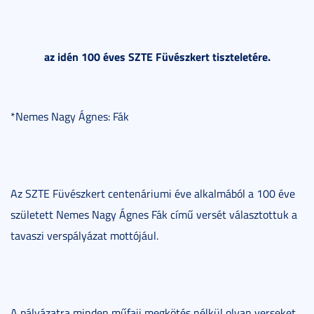
az idén 100 éves SZTE Füvészkert tiszteletére.
*Nemes Nagy Ágnes: Fák
Az SZTE Füvészkert centenáriumi éve alkalmából a 100 éve
született Nemes Nagy Ágnes Fák című versét választottuk a
tavaszi verspályázat mottójául.
A pályázatra minden műfaji megkötés nélkül olyan verseket