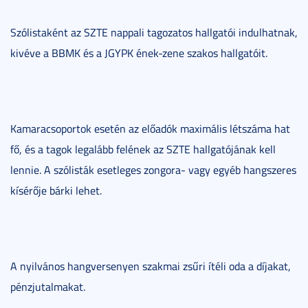
Szólistaként az SZTE nappali tagozatos hallgatói indulhatnak,
kivéve a BBMK és a JGYPK ének-zene szakos hallgatóit.
Kamaracsoportok esetén az előadók maximális létszáma hat
fő, és a tagok legalább felének az SZTE hallgatójának kell
lennie. A szólisták esetleges zongora- vagy egyéb hangszeres
kísérője bárki lehet.
A nyilvános hangversenyen szakmai zsűri ítéli oda a díjakat,
pénzjutalmakat.