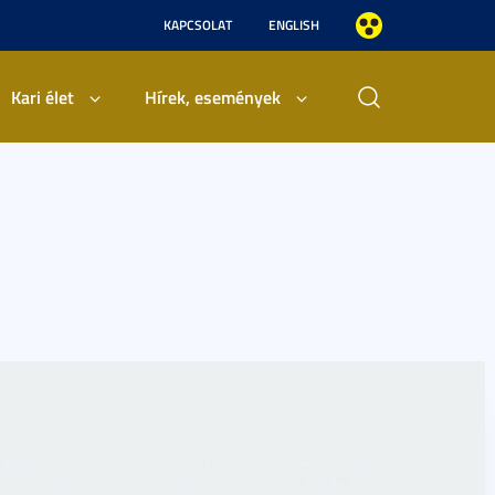
KAPCSOLAT
ENGLISH
Kari élet
Hírek, események