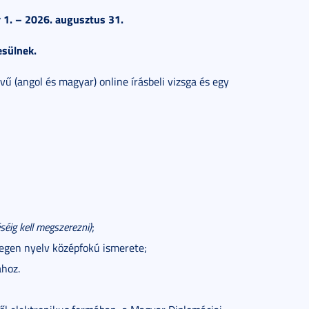
1. – 2026. augusztus 31.
esülnek.
vű (angol és magyar) online írásbeli vizsga és egy
éig kell megszerezni)
;
degen nyelv középfokú ismerete;
ához.