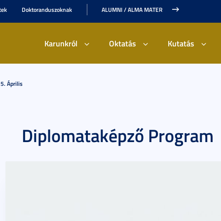
tek
Doktoranduszoknak
ALUMNI / ALMA MATER
Karunkról
Oktatás
Kutatás
. Április
Diplomataképző Program