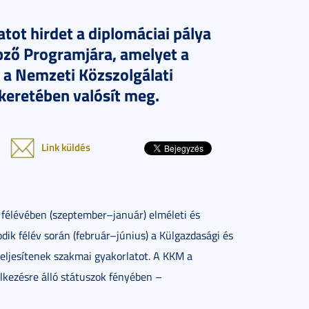
ot hirdet a diplomáciai pálya
pző Programjára, amelyet a
 a Nemzeti Közszolgálati
eretében valósít meg.
Link küldés
ő félévében (szeptember–január) elméleti és
dik félév során (február–június) a Külgazdasági és
eljesítenek szakmai gyakorlatot. A KKM a
lkezésre álló státuszok fényében –