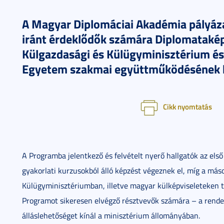
A Magyar Diplomáciai Akadémia pályázat
iránt érdeklődők számára Diplomataké
Külgazdasági és Külügyminisztérium és
Egyetem szakmai együttműködésének k
Cikk nyomtatás
A Programba jelentkező és felvételt nyerő hallgatók az els
gyakorlati kurzusokból álló képzést végeznek el, míg a máso
Külügyminisztériumban, illetve magyar külképviseleteken t
Programot sikeresen elvégző résztvevők számára – a rende
álláslehetőséget kínál a minisztérium állományában.