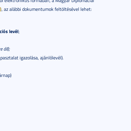
től elektronikus formában, a Magyar Diplomáciai
)
, az alábbi dokumentumok feltöltésével lehet:
iós levél
;
 áll);
pasztalat igazolása, ajánlólevél)
.
árnap)