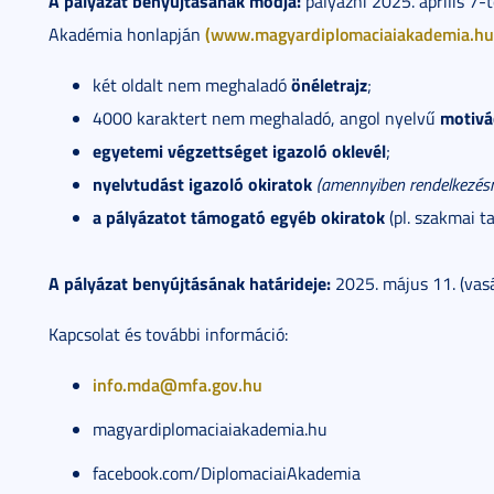
A pályázat benyújtásának módja:
pályázni 2025. április 7-
(www.magyardiplomaciaiakademia.hu
Akadémia honlapján
önéletrajz
két oldalt nem meghaladó
;
motivác
4000 karaktert nem meghaladó, angol nyelvű
egyetemi végzettséget igazoló oklevél
;
nyelvtudást igazoló okiratok
(amennyiben rendelkezésre
a pályázatot támogató egyéb okiratok
(pl. szakmai ta
A pályázat benyújtásának határideje:
2025. május 11. (vas
Kapcsolat és további információ:
info.mda@mfa.gov.hu
magyardiplomaciaiakademia.hu
facebook.com/DiplomaciaiAkademia