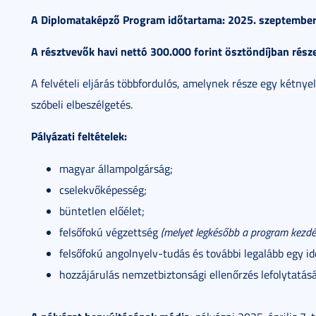
A Diplomataképző Program időtartama: 2025. szeptember 
A résztvevők havi nettó 300.000 forint ösztöndíjban rész
A felvételi eljárás többfordulós, amelynek része egy kétnyel
szóbeli elbeszélgetés.
Pályázati feltételek:
magyar állampolgárság;
cselekvőképesség;
büntetlen előélet;
felsőfokú végzettség
(melyet legkésőbb a program kezdés
felsőfokú angolnyelv-tudás és további legalább egy i
hozzájárulás nemzetbiztonsági ellenőrzés lefolytatás