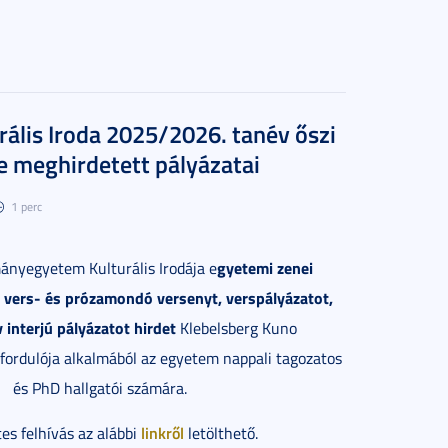
rális Iroda 2025/2026. tanév őszi
 meghirdetett pályázatai
1 perc
gyetemi zenei
ányegyetem Kulturális Irodája e
 vers- és prózamondó versenyt, verspályázatot,
v interjú pályázatot hirdet
Klebelsberg Kuno
fordulója alkalmából az egyetem nappali tagozatos
és PhD hallgatói számára.
linkről
tes felhívás az alábbi
letölthető.