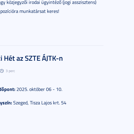
agy közjegyzői irodai ügyintéző (jogi asszisztens)
pozícióra munkatársat keres!
zi Hét az SZTE ÁJTK-n
3 perc
dőpont:
2025. október 06 - 10.
yszín:
Szeged, Tisza Lajos krt. 54