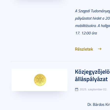
A Szegedi Tudományeg
pályázatot hirdet a 2
mobilitásokra. A hallg
17. 12:00 óra
Részletek
Közjegyzőjelö
álláspályázat
2025. szeptember 02.
Dr. Bárdos Ki