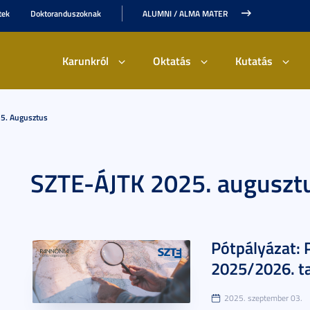
tek
Doktoranduszoknak
ALUMNI / ALMA MATER
Karunkról
Oktatás
Kutatás
5. Augusztus
SZTE-ÁJTK 2025. auguszt
Pótpályázat: 
2025/2026. ta
2025. szeptember 03.