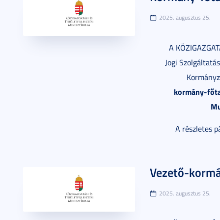
2025. augusztus 25.
A KÖZIGAZGAT
Jogi Szolgáltatá
Kormányzat
kormány-főta
Mu
A részletes p
Vezető-kormán
2025. augusztus 25.