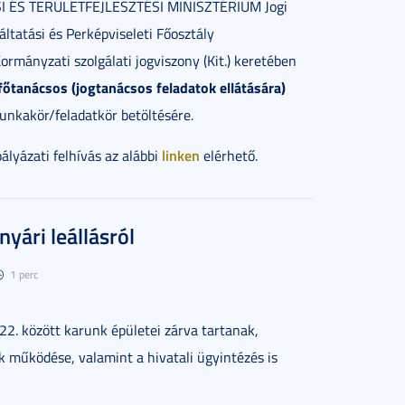
I ÉS TERÜLETFEJLESZTÉSI MINISZTÉRIUM Jogi
áltatási és Perképviseleti Főosztály
ormányzati szolgálati jogviszony (Kit.) keretében
őtanácsos (jogtanácsos feladatok ellátására)
unkakör/feladatkör betöltésére.
linken
pályázati felhívás az alábbi
elérhető.
nyári leállásról
1 perc
2. között karunk épületei zárva tartanak,
k működése, valamint a hivatali ügyintézés is