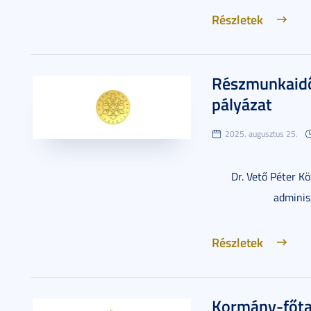
Részletek
Részmunkaidő
pályázat
2025. augusztus 25.
Dr. Vető Péter K
adminis
Részletek
Kormány-főta