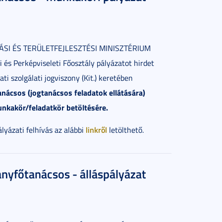
ÁSI ÉS TERÜLETFEJLESZTÉSI MINISZTÉRIUM
si és Perképviseleti Főosztály pályázatot hirdet
i szolgálati jogviszony (Kit.) keretében
nácsos (jogtanácsos feladatok ellátására)
nkakör/feladatkör betöltésére.
linkről
ályázati felhívás az alábbi
letölthető.
yfőtanácsos - álláspályázat