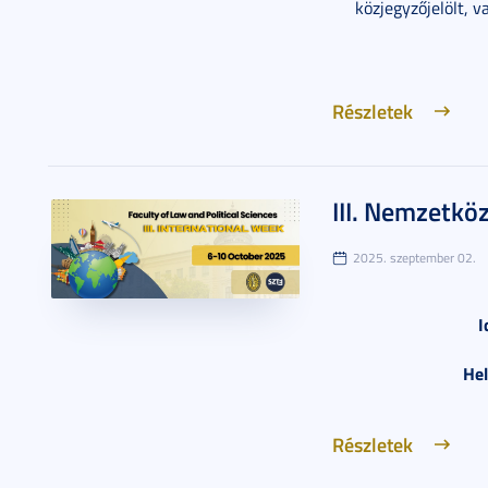
közjegyzőjelölt, v
Részletek
III. Nemzetkö
2025. szeptember 02.
I
Hel
Részletek