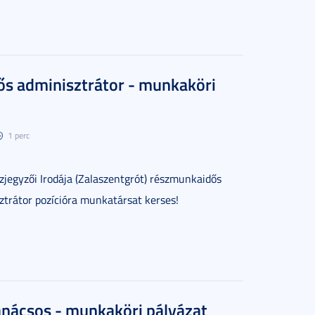
s adminisztrátor - munkaköri
1 perc
özjegyzői Irodája (Zalaszentgrót) részmunkaidős
ztrátor pozícióra munkatársat kerses!
nácsos - munkaköri pályázat