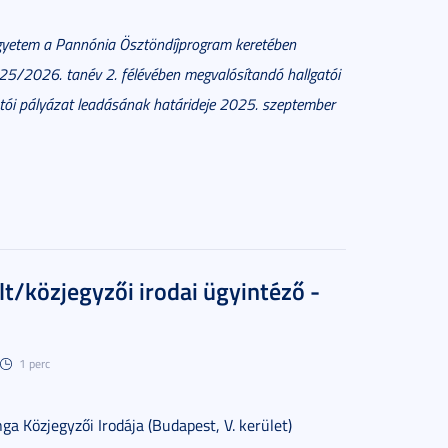
yetem a Pannónia Ösztöndíjprogram keretében
025/2026. tanév 2. félévében megvalósítandó hallgatói
atói pályázat leadásának határideje 2025. szeptember
lt/közjegyzői irodai ügyintéző -
1 perc
nga Közjegyzői Irodája (Budapest, V. kerület)