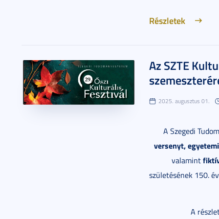
Részletek
Az SZTE Kultu
szemeszterére
2025. augusztus 01.
A Szegedi Tudom
versenyt, egyetemi
fiktí
valamint
születésének 150. év
A részle