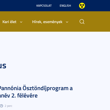
KAPCSOLAT
ENGLISH
Kari élet
Hírek, események
us
Pannónia Ösztöndíjprogram a
név 2. félévére
2 perc