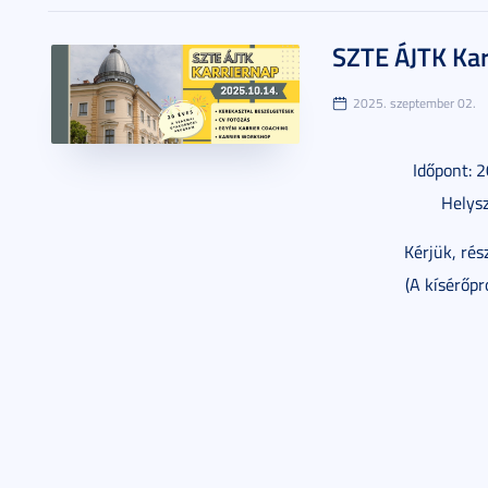
SZTE ÁJTK Kar
2025. szeptember 02.
Időpont: 
Helysz
Kérjük, rés
(A kísérőp