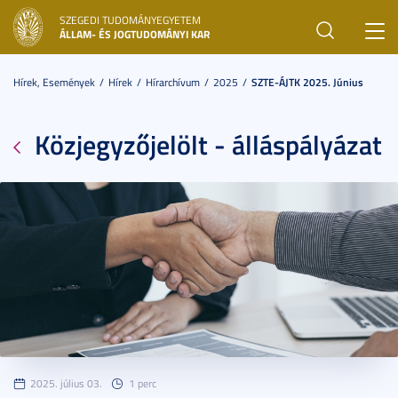
SZEGEDI TUDOMÁNYEGYETEM
Toggl
ÁLLAM- ÉS JOGTUDOMÁNYI KAR
navig
Hírek, Események
Hírek
Hírarchívum
2025
SZTE-ÁJTK 2025. Június
Közjegyzőjelölt - álláspályázat
2025. július 03.
1 perc