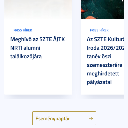
FRISS HÍREK
FRISS HÍREK
Meghívó az SZTE ÁJTK
Az SZTE Kulturál
NRTI alumni
Iroda 2026/2027
találkozójára
tanév őszi
szemeszterére
meghirdetett
pályázatai
Eseménynaptár