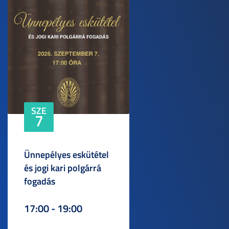
SZE
7
Ünnepélyes eskütétel
és jogi kari polgárrá
fogadás
17:00 - 19:00