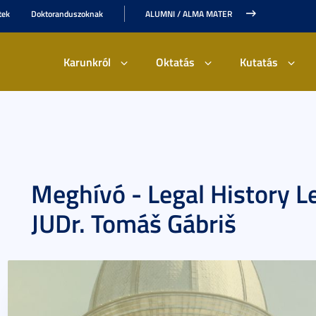
tek
Doktoranduszoknak
ALUMNI / ALMA MATER
Karunkról
Oktatás
Kutatás
Meghívó - Legal History Le
JUDr. Tomáš Gábriš