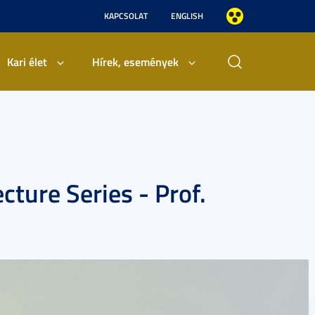
KAPCSOLAT
ENGLISH
Kari élet
Hírek, események
cture Series - Prof.