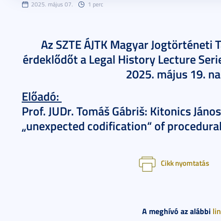
2025. május 07.
1 perc
Az SZTE ÁJTK Magyar Jogtörténeti T
érdeklődőt a Legal History Lecture Ser
2025. május 19. na
Előadó:
Prof. JUDr. Tomáš Gábriš: Kitonics Jáno
„unexpected codification“ of procedura
Cikk nyomtatás
A meghívó az alábbi
li