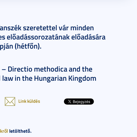
anszék szeretettel vár minden
ies előadássorozatának előadására
pján (hétfőn).
s – Directio methodica and the
l law in the Hungarian Kingdom
Link küldés
nkről
letölthető.