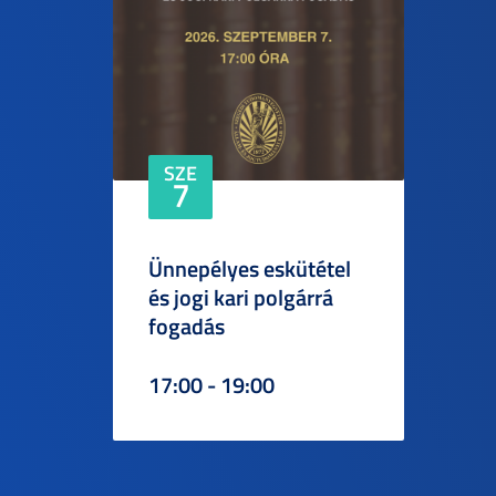
SZE
7
Ünnepélyes eskütétel
és jogi kari polgárrá
fogadás
17:00 - 19:00