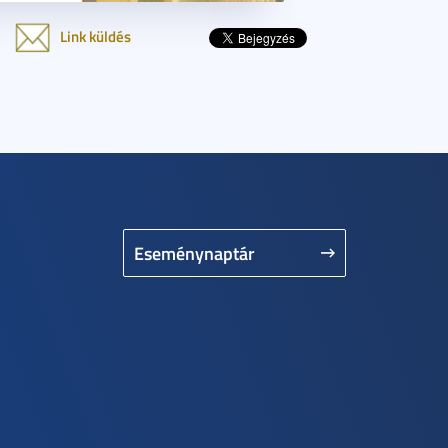
Link küldés
Eseménynaptár