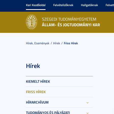
Kari Kezdőoldal
Felvételizőknek
Hallgatóknak
Felvet
SZEGEDI TUDOMÁNYEGYETEM
ÁLLAM- ÉS JOGTUDOMÁNYI KAR
Hírek, Események
Hírek
Friss Hírek
Hírek
KIEMELT HÍREK
FRISS HÍREK
HÍRARCHÍVUM
TUDOMÁNYOS ÉS PÁLYÁZATI