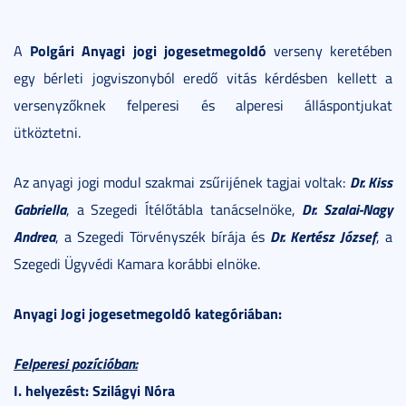
Polgári Anyagi jogi jogesetmegoldó
A
verseny keretében
egy bérleti jogviszonyból eredő vitás kérdésben kellett a
versenyzőknek felperesi és alperesi álláspontjukat
ütköztetni.
Dr. Kiss
Az anyagi jogi modul szakmai zsűrijének tagjai voltak:
Gabriella
Dr. Szalai-Nagy
, a Szegedi Ítélőtábla tanácselnöke,
Andrea
Dr. Kertész József
, a Szegedi Törvényszék bírája és
, a
Szegedi Ügyvédi Kamara korábbi elnöke.
Anyagi Jogi jogesetmegoldó kategóriában:
Felperesi pozícióban:
I. helyezést: Szilágyi Nóra