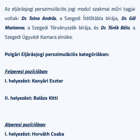
Az eljárásjogi perszimulációs jogi modul szakmai zsűri tagjai
Dr. Tolna András
Dr. Gál
voltak:
, a Szegedi Ítélőtábla bírája,
Marianna
Dr. Török Béla
, a Szegedi Törvényszék bírája, és
, a
Szegedi Ügyvédi Kamara elnöke.
Polgári Eljárásjogi perszimulációs kategóriában:
Felperesi pozícióban:
I. helyezést: Kanyári Eszter
II. helyezést: Balázs Kitti
Alperesi pozícióban:
I. helyezést: Horváth Csaba