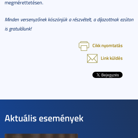
megmérettetésen.
Minden versenyzőnek köszönjük a részvételt, a díjazottnak ezúton
is gratulálunk!
Cikk nyomtatás
Link küldés
Aktuális események