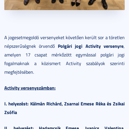
A jogesetmegoldó versenyeket követően került sor a töretlen
Polgári jogi Activity versenyre
népszerűségnek örvendő
,
amelyen 17 csapat mérkőzött egymással polgári jogi
fogalmaknak a közismert Activity szabályok szerinti
megfejtésében.
Activity versenyszámban:
I. helyezést: Kálmán Richárd, Zsarnai Emese Réka és Zsikai
Zsófia
II. helyezést: Hadamcsik Emese, Ivanics Valentina,