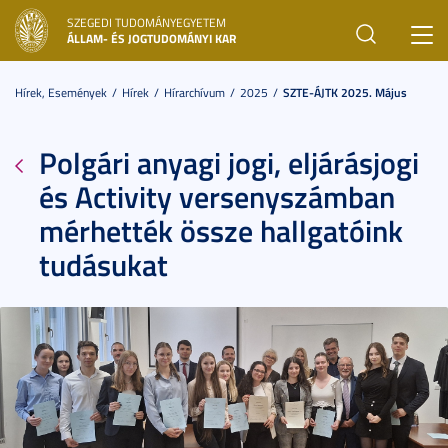
SZEGEDI TUDOMÁNYEGYETEM
Toggl
ÁLLAM- ÉS JOGTUDOMÁNYI KAR
navig
Hírek, Események
Hírek
Hírarchívum
2025
SZTE-ÁJTK 2025. Május
Polgári anyagi jogi, eljárásjogi
és Activity versenyszámban
mérhették össze hallgatóink
tudásukat