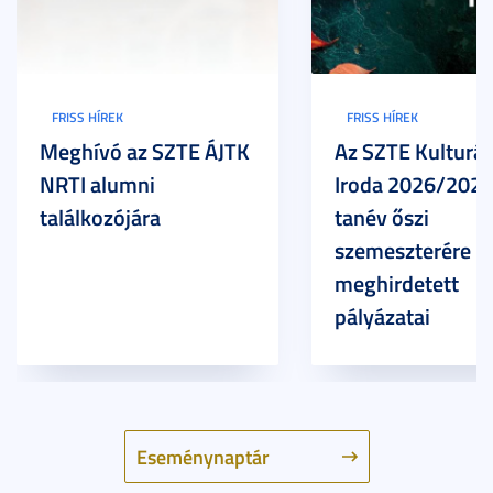
FRISS HÍREK
FRISS HÍREK
Meghívó az SZTE ÁJTK
Az SZTE Kulturál
NRTI alumni
Iroda 2026/2027
találkozójára
tanév őszi
szemeszterére
meghirdetett
pályázatai
Eseménynaptár