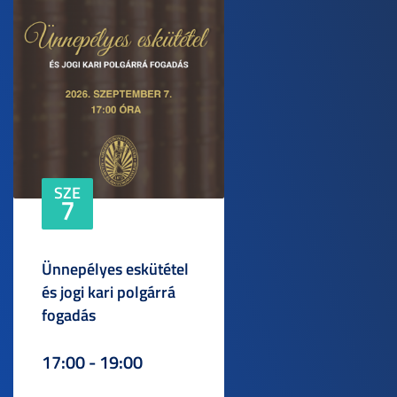
SZE
7
Ünnepélyes eskütétel
és jogi kari polgárrá
fogadás
17:00 - 19:00