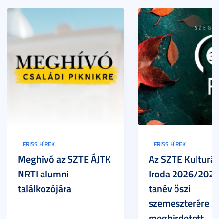
FRISS HÍREK
FRISS HÍREK
Meghívó az SZTE ÁJTK
Az SZTE Kulturál
NRTI alumni
Iroda 2026/2027
találkozójára
tanév őszi
szemeszterére
meghirdetett