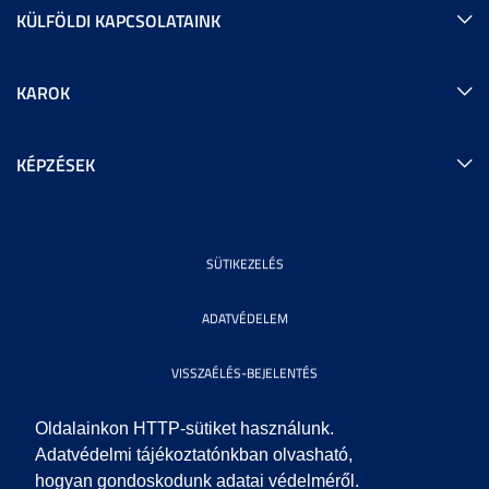
KÜLFÖLDI KAPCSOLATAINK
KAROK
KÉPZÉSEK
SÜTIKEZELÉS
ADATVÉDELEM
VISSZAÉLÉS-BEJELENTÉS
KÖZÉRDEKŰ ADATOK
Oldalainkon HTTP-sütiket használunk.
Adatvédelmi tájékoztatónkban olvasható,
hogyan gondoskodunk adatai védelméről.
IMPRESSZUM