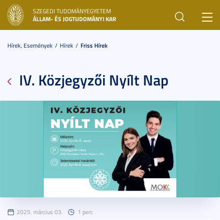
SZEGEDI TUDOMÁNYEGYETEM
Toggl
ÁLLAM- ÉS JOGTUDOMÁNYI KAR
navig
Hírek, Események
Hírek
Friss Hírek
IV. Közjegyzői Nyílt Nap
2025. március 03.
1 perc